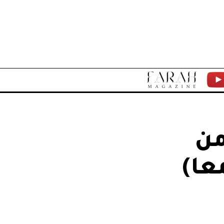
F
Y
A
T
R
من
A
عا)
H
M
A