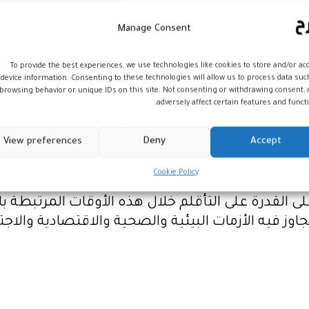
الفن، والآداب والعلوم والصحافة، في أماكن مختلفة
Manage Consent
ربية، والمعهد الفرنسي بالبيضاء، وذلك من أجل النق
To provide the best experiences, we use technologies like cookies to store and/or ac
وتجدر الإشارة إلى أن “ليلة الأفكار”، التي انطلقت سنة 2016، بمبادرة م
device information. Consenting to these technologies will allow us to process data suc
إضافة إلى تقديم عروض فنية وورشات شبابية، حول
browsing behavior or unique IDs on this site. Not consenting or withdrawing consent,
adversely affect certain features and functi
ورفق ما صرح به المن
View preferences
Deny
Accept
تثمين المشهد الفكري والثقافي في جميع أنحاء العالم 
Cookie Policy
زمة الصحة العالمية في العديد من البلدان، والتي ت
 القدرة على التأقلم خلال هذه الأوقات المرتبطة با
اوز فيه الأزمات البيئية والصحية والاقتصادية والاجت