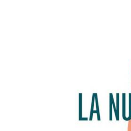
G
A
Z
I
N
E