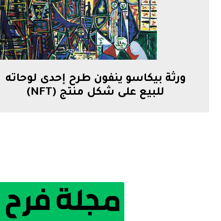
ورثة بيكاسو ينفون طرح إحدى لوحاته
للبيع على شكل منتج (NFT)