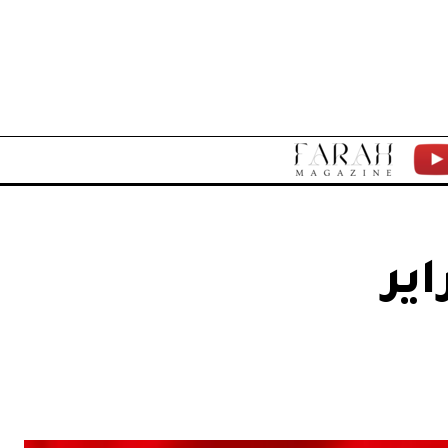
F
Y
A
T
R
ير
A
H
M
A