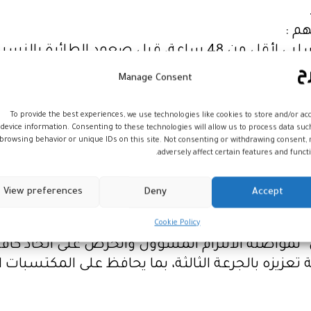
هم :
– إلزامية الإدلاء بجواز التلقيح وبنتيجة اختبار PCR سلبي لأقل 
Manage Consent
هم إلى مطارات المملكة،
ت من المسافرين بشكل اعتباطي فور الوصول، على أن يتم إخ
To provide the best experiences, we use technologies like cookies to store and/or ac
ارية اللازمة لإنجاح هذه العمليات،
device information. Consenting to these technologies will allow us to process data suc
browsing behavior or unique IDs on this site. Not consenting or withdrawing consent,
ياح الوافدين على المملكة، وذلك بعد 48 ساعة من دخولهم التراب الوطني.
adversely affect certain features and functi
لصحي بأماكن إقامتهم، مع إخضاعهم لتتبع دقيق،
View preferences
Deny
Accept
 المستشفيات لتلقي العلاج اللازم.
المملكة، من مغاربة وأجانب مقيمين وسياح، على الم
Cookie Policy
لمواصلة الالتزام المسؤول والحرص على اتخاذ كافة ا
عزيزه بالجرعة الثالثة، بما يحافظ على المكتسبات 