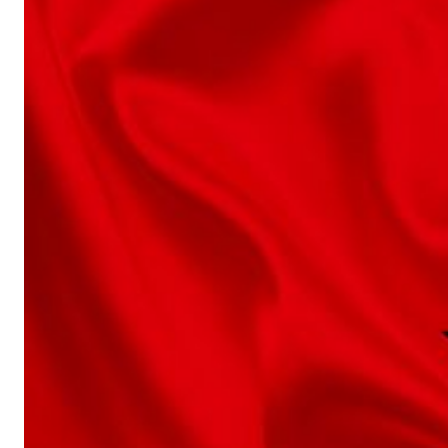
G
A
Z
I
N
E