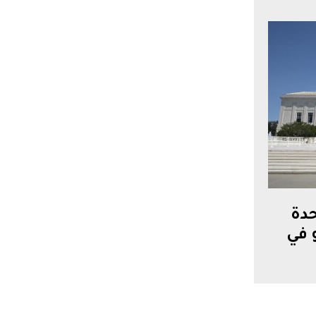
حدة
 في