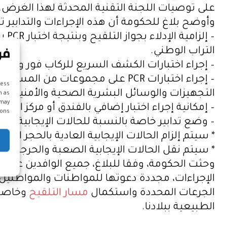
على توصيات اللجنة التقنية المحدثة لهذا الغرض.
وأوضح بلاغ للحكومة أن هذه الإجراءات والتدابير ت
التراب الوطني.
– إجراء اختبارات الكشف السريع للركاب فور وصول
– إجراء اختبارات PCR على مجموعا
cess
التجهيزات والوسائل البشرية الصحية والأمنية والإد
h as
 may
– إمكانية إجراء اختبار إضافي بالفندق أو مركز الإقامة بالنسبة للس
ons.
– وضع تدابير خاصة بالنسبة للحالات الإيجابية :
* سيتم إلزام الحالات الإيجابية العادية بالحجر ا
* سيتم نقل الحالات الإيجابية الصعبة والحرجة إلى
وحثت الحكومة، وفقا للبلاغ، جميع الوافدين على 
الإجراءات، مجددة دعوتها للمواطنات والمواطنين “
الجرعات المحددة واستكمال
مسار التلقيح
وخاصة ت
الطبيعية ببلادنا.