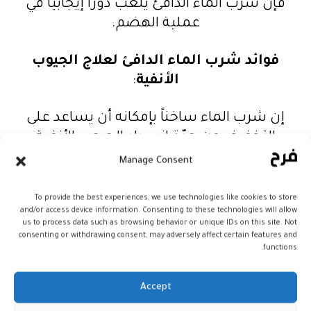
فإنّ شرب الماء الدافئ يلعب دوراً إيجابياً في
عملية الهضم.
فوائد شرب الماء الدافئ لعلاج الجيوب
الأنفية
:
إن شرب الماء ساخناً بإمكانه أن يساعد على
التخفيف من حدّة انسداد الجيوب الأنفية
وتخفيض الشعور بالصداع الذي تسببه
Manage Consent
للمريض.
To provide the best experiences, we use technologies like cookies to store
and/or access device information. Consenting to these technologies will allow
فوائد شرب الماء الدافئ للجهاز التنفسي
:
us to process data such as browsing behavior or unique IDs on this site. Not
consenting or withdrawing consent, may adversely affect certain features and
functions.
يعمل الماء الدافئ على تنقية المجاري
التنفسية من مسببات الأمراض مثل
Accept
الفيروسات والبكتيريا والفطريات وسواها.
ويساهم في علاج الإنفلونزا ونزلات البرد، وفي