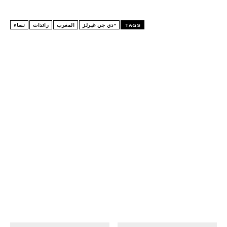
TAGS
"دي جي غيرلز
المغرب
رائدات
نساء