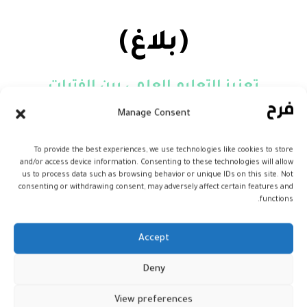
(بلاغ)
تعزيز التعليم العلمي بين الفتيات
المغربيات، والمساواة بين الجنسين
Manage Consent
أطلقت السفارة الأمريكية في المغرب و
To provide the best experiences, we use technologies like cookies to store
جمعية أنوال، النسخة الرابعة من برنامج “دي
and/or access device information. Consenting to these technologies will allow
us to process data such as browsing behavior or unique IDs on this site. Not
جي غيرلز / “DigiGirlz Mentorship “، لفائدة 250
consenting or withdrawing consent, may adversely affect certain features and
فتاتا تتراوح أعمارهن بين 15 و18 سنة .
functions.
وذكر المنظمون، في بلاغ مشترك، أن هذا
البرنامج يهدف إلى تعزيز التعليم العلمي بين
Accept
الفتيات المغربيات، والمساواة بين الجنسين ،
Deny
علاوة على تشجيع تدريس التقنيات الحديثة
والبرمجة، وإبراز مهارات المرأة في ميدان
View preferences