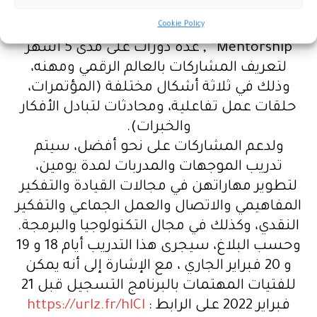
التكنولوجيا .
Cookie Policy
وسينظم برنامج “دي جي غيرلز”, “DigiGirlz
Mentorship” , عدة دورات على مدى 5 أشهر
لتعريف المشاركات بالعالم الرقمي ومهنه،
وذلك في ثلاثة أشكال مختلفة (المؤتمرات،
حلقات عمل تفاعلية، ومحادثات لتبادل الأفكار
والخبرات).
ولدعم المشاركات على نحو أفضل، سيتم
تدريب الموجهات والمدربات لمدة يومين،
لتطوير مهاراتهن في مجالات القيادة والتفكير
المفاهيمي والاتصال والعمل الجماعي والتفكير
النقدي، وكذلك في مجال التكنولوجيا والبرمجة.
وحسب البلاغ، سيجرى هذا التدريب أيام 18 و 19
و 20 فبراير الجاري ، مع الإشارة إلى أنه يمكن
للفتيات المهتمات بالبرنامج التسجيل قبل 21
فبراير 2022 على الرابط :
https://urlz.fr/hlCl