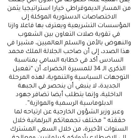
يقل أهمية عنه، خصوصا في الدول التي جعلت
من المسار الديموقراطي خيارا استراتيجيا يثمن
الاختصاصات الدستورية الموكلة إلى
المؤسسات التشريعية ويعترف بها فاعلا وازنا
في تقوية صلات التعاون بين الشعوب
والنهوض بالأمن والسلم العالميين، مشيرا في
هذا الصدد، إلى أن صاحب الجلالة الملك محمد
السادس أكد في خطابه السامي بمناسبة
الذكرى الـ 34 للمسيرة الخضراء، أن “تفعيل
التوجهات السياسية والتنموية، لهذه المرحلة
الجديدة، لا ينبغي أن ينحصر في الجبهة
الداخلية، وإنما يتطلب أيضا تضافر جهود
الدبلوماسية الرسمية والموازية”.
وعبر وزير الشؤون الخارجية عن ارتياحه لما
حققته ” مختلف تجمعاتكم البرلمانية خلال
السنوات الأخيرة، من خلال السعي المشترك