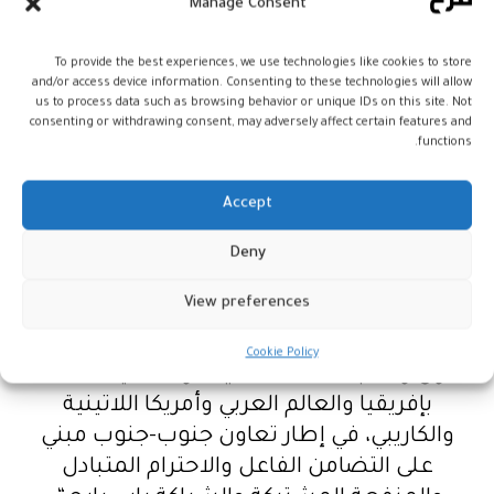
السادس، تشكل رافعة تنموية حقة تضع
Manage Consent
المغرب في مصاف الدول الرائدة التي راكمت
رصيدا مهما من الخبرات والممارسات الفضلى،
To provide the best experiences, we use technologies like cookies to store
and/or access device information. Consenting to these technologies will allow
يؤهلها للإسهام بفاعلية في المسار التنموي
us to process data such as browsing behavior or unique IDs on this site. Not
consenting or withdrawing consent, may adversely affect certain features and
الإقليمي وبين الإقليمي.
functions.
وأضاف أن التجربة التي راكمها المغرب في عدة
قطاعات استراتيجية وحيوية، كالطاقات
Accept
المتجددة والأمن الغذائي، والاستغلال
المستدام للموارد الطبيعية، فضلا عن
Deny
التكنولوجيات الجديدة والصناعات الدوائية، تبوء
View preferences
المملكة مكانة خاصة على المستوى الإقليمي
والقاري وتفتح آفاق حوار وتعاون عمليين مع
Cookie Policy
الدول والمجتمعات الصديقة والشقيقة، خاصة
بإفريقيا والعالم العربي وأمريكا اللاتينية
والكاريبي، في إطار تعاون جنوب-جنوب مبني
على التضامن الفاعل والاحترام المتبادل