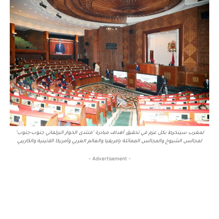
لمغرب سينخرط بكل عزم في تحقيق أهداف مبادرة "منتدى الحوار البرلماني جنوب-جنوب"
لمجالس الشيوخ والمجالس المماثلة بإفريقيا والعالم العربي وأمريكا اللاتينية والكاريبي
- Advertisement -