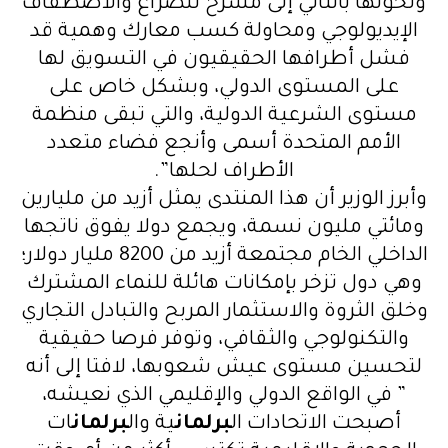
وتحولها بالتالي إلى مسرح للصراع والاصطفاف
الإيديولوجي ومحاولة كسب معارك وهمية قد
فشل أطرافها الحقيقيون في التسويق لها
على المستوى الدولي، وبشكل خاص على
مستوى الشرعية الدولية، والتي تبقى منظمة
الأمم المتحدة أسمى وأنجع فضاء متعدد
الأطراف لحلها”.
وأبرز الوزير أن هذا المنتدى يمثل أزيد من مليارين
ومائتي مليون نسمة، ويجمع دولا يفوق ناتجها
الداخلي الخام مجتمعة أزيد من 8200 مليار دولار؛
وهي دول تزخر بإمكانات هائلة للنماء المشترك
وخلق الثروة والاستثمار المربح والتبادل التجاري
والتكنولوجي والثقافي، وتوفر فرصا حقيقية
لتحسين مستوى عيش شعوبها، لافتا إلى أنه
” في الواقع الدولي والإقليمي الذي نعيشه،
أصبحت الاتحادات ال
برلمان
ية وال
برلمان
ات