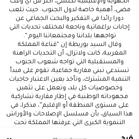
الجهوية والإقليمية تكتسي، أكثر من أي وقت
مضى، أهمية خاصة لدول الجنوب. حيث تلعب
دورا رائدا في التفكير والبحث الجماعي عن
إجابات براغماتية وناجعة لمختلف تحديات التي
تواجهها بلداننا ومجتمعاتنا اليوم “.
وقال السيد بوريطة إن “قناعة المملكة
المغربية، كانت ولاتزال، أن التحديات الراهنة
والمستقبلية التي تواجه شعوب الجنوب
تستدعي تبني مقاربة جماعية، تقوم على مبدأ
التنمية المشترك، وتأخذ بعين الاعتبار حاجيات
وخصوصيات كل بلد، وتعمل على تثمين
مجهوداته الوطنية في إطار مقاربة تشاركية
على مستوى المنطقة أو الإقليم”، مذكرا، في
هذا السياق، بأن مسلسل الإصلاحات والأوراش
التنموية الكبرى التي عرفتها المملكة تحت
القيادة الرشيدة لصاحب الجلالة الملك محمد