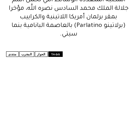
المكتبة المتعددة الوسائط التي تحمل اسم
جلالة الملك محمد السادس نصره الله، مؤخرا
بمقر
برلمان أمريكا اللاتينية والكراييب
(برلاتينو Parlatino) بالعاصمة البانامية بنما
سيتي.
TAGS
الحوار
المغرب
منتدى