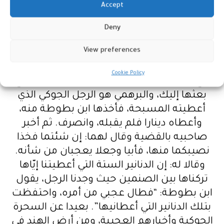
Accept
يعرف الله تعالى، وأشار إلى القبلة، يشير إلى
معرفته برسول الله عليه أفضل الصلاة وأزكى
Deny
التسليم، وأخذه المسبحة يصدق كل ذلك.
View preferences
فرجعا إليه لما قال لهما ذلك فلم يجداه. ويوم
وصوله قرية هنور جاءه أحد الجوكية من الهنود
Cookie Policy
في خلوة، وناوله ستة دنانير، وقال له: البَرْهَمي
بعثها إليك، والبرهمي هو الرجل الجوكي الذي
أعطيته المسبحة، فأخذها ابن بطوطة منه،
وأعطاه دينارا فلم يقبله، وانصرف. ثم أخبر
صاحبيه بالقضية وقال لهما: إن شئتما فخذا
نصيبكما منها، فأبيا وجعلا يعجبان من شأنه.
وقالا له: إن الدنانير الستة التي أعطيتنا إيّاها
تركناها بين الصنمين حيث وجدنا الرجل، يقول
ابن بطوطة: “فطال عجبي من أمره، واحتفظت
بتلك الدنانير التي أعطانيها”. بعيدا عن السحرة
الجوكية وأخبارهم العجيبة، ومن أرض الهند في