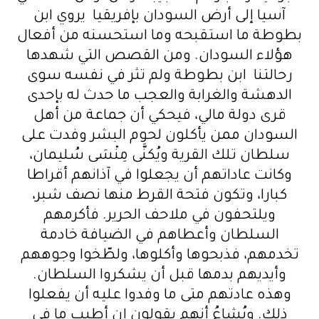
آسيا إلى أرض السودان بإفريقيا يروي ابن
بطوطة ما استقبحه وما استحسنه من أفعال
هؤلاء السودان. ومن القصص التي شهدها
رحالتنا ابن بطوطة ولم تثر في نفسه سوى
الدهشة والغرابة والعجب ما حدث له بإحدى
قرى دولة مالي، فيحكي أن جماعة من أهل
السودان ممن يأكلون لحوم البشر وفدت على
سلطان تلك القرية ويُكنَّى مِنْسَى سُليمان،
وكانت عاداتهم أن يجعلوا في آذانهم أقراطا
كبارا، وتكون فتحة القرط منها نصف شبر،
ويلتحفون في ملاحف الحرير. فأكرمهم
السلطان وأعطاهم في الضيافة خادمة
تخدمهم، فذبحوها وأكلوها، ولطّخوا وجوههم
وأيديهم بدمها قبل أن يشكروا السلطان.
وهذه عادتهم متى ما وفدوا عليه أن يفعلوا
ذلك. ويُشاعُ أنهم يقولون إن أطيب ما في