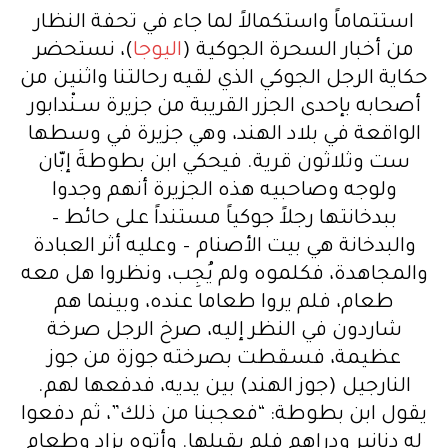
استتماماً واستكمالاً لما جاء في تحفة النظار
من أخبار السحرة الجوكية (
اليوجا
)، نستحضر
حكاية الرجل الجوكي الذي لقيه رحالتنا واثنين من
أصحابه بإحدى الجزر القريبة من جزيرة سـنْدابور
الواقعة في بلاد الهند، وهي جزيرة في وسطها
ست وثلاثون قرية. فيحكي ابن بطوطةَ إبّان
ولوجه وصاحبيه هذه الجزيرة أنهم وجدوا
ببدخانتها رجلاً جوكياً مستنداً على حائط –
والبدخانة هي بيت الأصنام – وعليه أثر العبادة
والمجاهدة، فكلموه ولم يُجِب، ونظروا هل معه
طعام، فلم يروا طعاما عنده، وبينما هم
شاردون في النظر إليه، صرخ الرجل صرخة
عظيمة، فسقطت بصرخته جوزة من جوز
النارجيل (جوز الهند) بين يديه، فدفعها لهم.
يقول ابن بطوطة: “فعجبنا من ذلك”، ثم دفعوا
له دنانير ودراهم فلم يقبلها. وأتوه بزادٍ وطعام