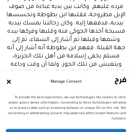
فرده عليهم. وكانت بين يديه عباءة من صوف
الإبل مطروحة، فقلبها ابن بطوطة وتحسسها
بيديه، فدفعها إليه. وكان رحالتنا يمسك بيديه
مسبحة أخذها الجوكي منه وقلبها وفركها بيده
وشمها وقبلها ثم أشار إلى السماء، ثم إلى
جهة القبلة. ففهم ابن بطوطة أنه أشار إلى أنه
مسلم يخفي إسلامه من أهل تلك الجزيرة،
ويتعيش من تلك الجوز. ولما آن وقت وداعه
قبل ابن بطوطة يد الرجل الجوكي وكذلك فعل
الرجل، وأشار لهم بالانصراف فانصرفوا عنه.
Manage Consent
وكان رحالتنا آخر أصحابه خروجا، فجذب الجوكي
ثوب ابن بطوطة وأعطاه عشرة دنانير. فلما
To provide the best experiences, we use technologies like cookies to store
and/or access device information. Consenting to these technologies will allow
خرجوا عنه سأله أصحابه: لم جذبك؟ فقال لهم:
us to process data such as browsing behavior or unique IDs on this site. Not
أعطاني هذه الدنانير. فأعطى لظهير الدين ثلاثة
consenting or withdrawing consent, may adversely affect certain features and
functions.
منها، ولسنبل ثلاثة، وقال لهما: الرجل مسلم،
ألا ترون كيف أشار إلى السماء؟ يشير إلى أنه