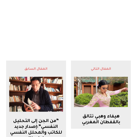
المقال التالي
المقال السابق
هيفاء وهبي تتالق
“من الجن إلى التحليل
بالقفطان المغربي
النفسي”:إصدار جديد
للكاتب والمحلل النفسي