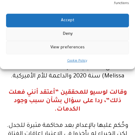
ميليسا لوسيو، الأم لاثني عشر طفلا والحامل
functions.
بتوأمين، مطبوعة حينها باعتداءات جسدية
وجنسية وبإدمان المخدرات وظروف غير
Accept
مستقرة. واشتُبه على الفور بضلوعها في
ضرب الطفلة.
Deny
وبعد استجواب طويل، قدّمت لوسيو اعترافات
View preferences
“صدرت بالكامل تحت الضغط”، بحسب سابرينا
فان تاسيل مخرجة الفيلم الوثائقي الناجح “ولاية
Cookie Policy
تكساس ضد ميليسا” (The State of Texas vs.
Melissa) سنة 2020 والداعمة للأم الأميركية.
وقالت لوسيو للمحققين “أعتقد أنني فعلت
ذلك”، ردا على سؤال بشأن سبب وجود
الكدمات.
وحُكم عليها بالإعدام بعد محاكمة مثيرة للجدل.
لكن الخبراء لم يأخذوا في الاعتبار إعاقات الفتاة