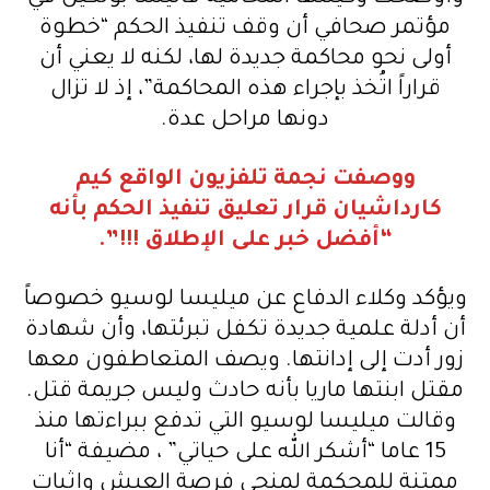
مؤتمر صحافي أن وقف تنفيذ الحكم “خطوة
أولى نحو محاكمة جديدة لها، لكنه لا يعني أن
قراراً اتُخذ بإجراء هذه المحاكمة”، إذ لا تزال
دونها مراحل عدة.
ووصفت نجمة تلفزيون الواقع كيم
كارداشيان قرار تعليق تنفيذ الحكم بأنه
“أفضل خبر على الإطلاق !!!”.
ويؤكد وكلاء الدفاع عن ميليسا لوسيو خصوصاً
أن أدلة علمية جديدة تكفل تبرئتها، وأن شهادة
زور أدت إلى إدانتها. ويصف المتعاطفون معها
مقتل ابنتها ماريا بأنه حادث وليس جريمة قتل.
وقالت ميليسا لوسيو التي تدفع ببراءتها منذ
15 عاما “أشكر الله على حياتي” ، مضيفة “أنا
ممتنة للمحكمة لمنحي فرصة العيش وإثبات