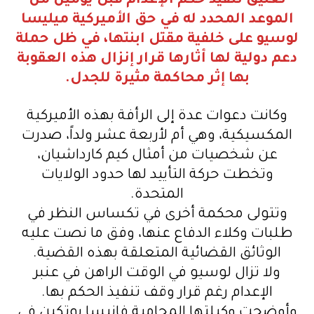
تعليق تنفيذ حكم الإعدام قبل يومين من
الموعد المحدد له في حق الأميركية ميليسا
لوسيو على خلفية مقتل ابنتها، في ظل حملة
دعم دولية لها أثارها قرار إنزال هذه العقوبة
بها إثر محاكمة مثيرة للجدل.
وكانت دعوات عدة إلى الرأفة بهذه الأميركية
المكسيكية، وهي أم لأربعة عشر ولداً، صدرت
عن شخصيات من أمثال كيم كارداشيان،
وتخطت حركة التأييد لها حدود الولايات
المتحدة.
وتتولى محكمة أخرى في تكساس النظر في
طلبات وكلاء الدفاع عنها، وفق ما نصت عليه
الوثائق القضائية المتعلقة بهذه القضية.
ولا تزال لوسيو في الوقت الراهن في عنبر
الإعدام رغم قرار وقف تنفيذ الحكم بها.
وأوضحت وكيلتها المحامية فانيسا بوتكين في