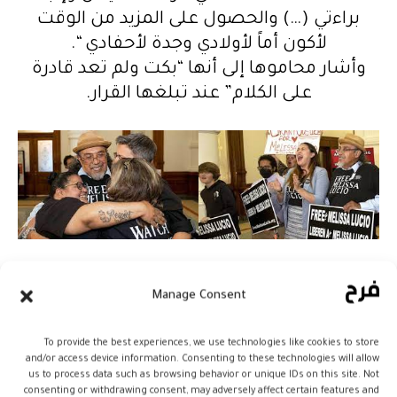
براءتي (…) والحصول على المزيد من الوقت
لأكون أماً لأولادي وجدة لأحفادي “.
وأشار محاموها إلى أنها “بكت ولم تعد قادرة
على الكلام” عند تبلغها القرار.
وقالت شقيقتها سونيا فالنسيا إن عائلة
Manage Consent
ميليسا باتت في انتظار عودتها إلى المنزل.
وعام 2007، عُثر على ابنتها ماريا البالغة سنتين
To provide the best experiences, we use technologies like cookies to store
ميتة في منزلها، مع آثار كدمات تملأ جثتها، بعد
and/or access device information. Consenting to these technologies will allow
أيام من سقوطها على السلالم. وكانت حياة
us to process data such as browsing behavior or unique IDs on this site. Not
consenting or withdrawing consent, may adversely affect certain features and