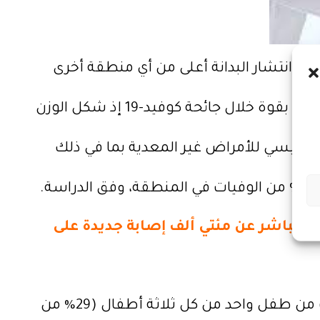
عل انتشار البدانة أعلى من أي منطقة أخرى
ولا يوجد أي بلد في المنطقة يمكنه حاليا الادعاء بوقفه تقدم هذه الآفة، وقد تم الكشف عن حجم المشكلة بقوة خلال جائحة كوفيد-19 إذ شكل الوزن
طر رئيسي للأمراض غير المعدية بما في ذلك
 مسؤولة بشكل مباشر عن مئتي ألف إصابة جديدة على
وتُظهر أحدث البيانات الشاملة المتاحة والتي يعود تاريخها إلى عام 2016، أن 59% من البالغين وما يقرب من طفل واحد من كل ثلاثة أطفال (29% من