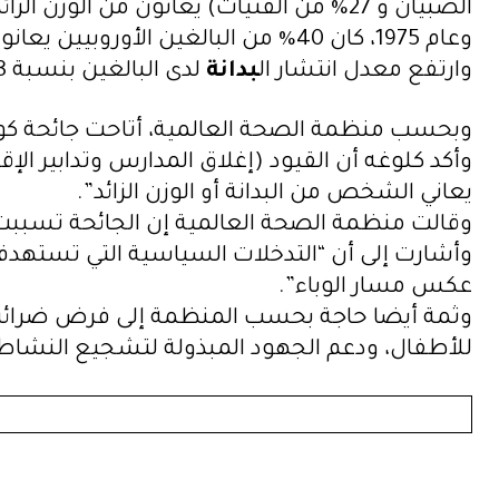
الصبيان و 27% من الفتيات) يعانون من الوزن الزائد في أوروبا.
وعام 1975، كان 40% من البالغين الأوروبيين يعانون من الوزن الزائد.
وارتفع معدل انتشار ال
بدانة
لدى البالغين بنسبة 138% منذ ذلك الحين، مع زيادة قدرها 21% بين عامي 2006 و2016.
وبحسب منظمة الصحة العالمية، أتاحت جائحة كوفيد-19 قياس تأثير وباء الوزن الزائد في 
وأكد كلوغه أن القيود (إغلاق المدارس وتدابير ال
يعاني الشخص من البدانة أو الوزن الزائد”.
وقالت منظمة الصحة العالمية إن الجائحة تسببت ف
وأشارت إلى أن “التدخلات السياسية التي تستهدف ا
عكس مسار الوباء”.
وثمة أيضا حاجة بحسب المنظمة إلى فرض ضرائب 
للأطفال، ودعم الجهود المبذولة لتشجيع النشاط ا