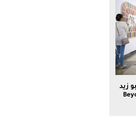
و زيد
Beyond F