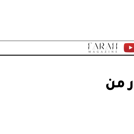
F
Y
A
T
R
ر من
A
H
M
A