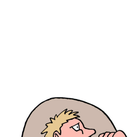
G
A
Z
I
N
E