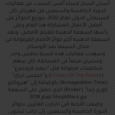
أسدل الستار مساء أمس السبت، عن فعاليات
الدورة الـخامسة والسبعين من مهرجان كان
السينمائي الدولي لعام 2022، بتوزيع الجوائز على
أفضل الأعمال المشاركة هذا العام وعلى
رأسها السعفة الذهبية للفيلم الأفضل. وتعد
السعفة الذهبية أكثر جوائز الأفلام المرموقة في
مجال السينما بعد الأوسكار.
وشهدت فعاليات هذه السنة تنافس واحد
وعشرين فيلماً في المسابقة، كان بينهم
شخصيات مرموقة مثل “ديفيد كروننبرغ”
(
Crimes Of The Future
) و”جيمس جراي”
(Armageddon Time) بالإضافة إلى “هيروكازو
كوري إيدا” (Broker) الذي حصل على السعفة
مع Shoplifters لعام 2018.
وضمت اللجنة التي اختارت الفائزين بجوائز
الدورة الخامسة والسبعين، إلى جانب ليندون،