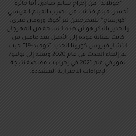
“جويلاند” من إخراج سايم صادق، أما جائزة
أحسن فيلم فكانت من نصيب الفيلم الفرنسي
“كورساج” للمخرجتين ليز أكوكا ورومان غيري.
والجدير بالذكر هو أن هذه النسخة من المهرجان
كانت بمثابة عودة إلى الأصل بعد عامين من
انتشار فيروس كورونا الجديد “كوفيد-19” حيث
تم إلغاء الحدث في عام 2020 ونقله إلى يوليو/
تموز في عام 2021 في إجراءات مقلصة نتيجة
الإجراءات الاحترازية المشددة.