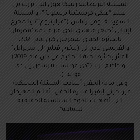
الممثلة البريطانية ريبيكا هول التي برزت في
فيلم “فيكي كريستينا برشلونة”، والممثلة
السويدية نومي راباس (“ميلينيوم”) والمخرج
الإيراني أصغر فرهادي الذي فاز فيلمه “قهرمان”
بالجائزة الكبرى لمهرجان كان عام 2021،
والفرنسي لادج لي (مخرج فيلم “لي ميزيرابل”
الفائز بجائزة لجنة التحكيم في كان عام 2019)
ويواكيم ترير (“ذي وورست بيرسون إن ذي
وورلد”).
وفي بداية الحفل أشادت الممثلة البلجيكية
فيريجيني إيفيرا مديرة الحفل بأفلام المهرجان
التي أظهرت القوة السياسية الحقيقية
للثقافة”.