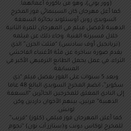
(وور بوني)، وهو من باكورة أعمالهما.
كما أعل مهرجان كان السينمائي فوز المخرج
السويدي روبن أوستلوند بجائزة السعفة
الذهبية لأفضل فيلم في المهرجان للمرة الثانية
خلال مسيرته الفنية. وجاء ذلك عن فيلمه
(تريانجيل أوف سادنس) “مثلث الحزن” الذي
يقدم صورة ساخرة عن فئة الأغنياء الفاحشي
الثراء، في عمل يحمل الطابع الترفيهي الأكبر في
المسابقة.
وبعد 5 سنوات على الفوز بفضل فيلم “ذي
سكوير”، انضم المخرج السويدي البالغ 48 عاما
إلى النادي المغلق للمخرجين الحائزين “السعفة
الذهبية” مرتين، بينهم الأخوان داردين وكن
لوتش.
كما أعلن المهرجان فوز فيلمي (كلوز) “قريب”
للمخرج لوكاس دونت و(ستارز آت نون) “نجوم