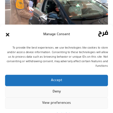
Manage Consent
كما يتعلق الأمر، بالسماح بتفويت السيارات
To provide the best experiences, we use technologies like cookies to store
and/or access device information. Consenting to these technologies will allow
المستوردة الخاضعة للقبول المؤقت بين غير
us to process data such as browsing behavior or unique IDs on this site. Not
المقيمين القاطنين في بلدان مختلفة إذا كان
consenting or withdrawing consent, may adversely affect certain features and
functions.
المستفيد من التفويت (المفوت إليه) هو
نفسه مالك المركبة وتيسير ملف طلب الامتياز
Accept
الجبائي المنصوص عليه من أجل استعمال
السيارات السياحية المستوردة من قبل
Deny
المغاربة المقيمين بالخارج البالغين 60 سنة
فما فوق مع إثبات الاقامة بالخارج لمدة لا تقل
View preferences
عن 10 سنوات من خلال قبول أي وثيقة تثبت