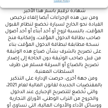
Cookie Policy
تفويت ملكية المركبة باسم المستفيد، عوض
شهادة ترقيم باسم هذا الأخير
.
ومن بين هذه الإجراءات أيضا إلغاء ترخيص
القيادة نحو الخارج لسيارة تخضع لنظام القبول
المؤقت، بالنسبة لزوج أو أحد أبناء أو أحد أصول
صاحب بطاقة الدخول المؤقت، وإمكانية منح
نسخة مطابقة لبطاقة الدخول المؤقت بناء
على تصريح بالشرف بشأن ضياع هذه الوثيقة
من قبل صاحب الوثيقة دون الحاجة إلى إصدار
تصريح بالضياع أو السرقة مسلم من طرف
السلطات المعنية
.
ومن جهة أخرى، حرصت الإدارة على التذكير
بالمقتضيات الجديدة لقانون المالية لعام 2021،
والتي تُخضع للتصريح الإجباري عند الدخول
والخروج من التراب الوطني، الأوراق التجارية
ووسائل الأداء والأدوات المالية، التي تساوي أو