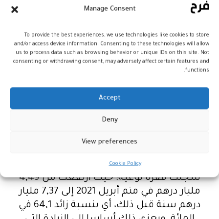
مبيعات الصناعات الغذائية (+ 26,5 في المائة)
Manage Consent
والفلاحة والغابات والصيد (+ 7 في المائة).
وسجلت المبيعات في قطاع السيارات من
To provide the best experiences, we use technologies like cookies to store
جانبها نموا بنسبة 12,9 في المائة لتصل إلى
and/or access device information. Consenting to these technologies will allow
31,99 مليار درهم عند متم أبريل 2022، مقابل
us to process data such as browsing behavior or unique IDs on this site. Not
consenting or withdrawing consent, may adversely affect certain features and
28,34 مليار درهم قبل عام.
functions.
ويتجاوز هذا المستوى ما تم تسجيله خلال
نفس الفترة ما بين 2018 و2021. ومع ذلك،
Accept
انخفضت حصة هذه المبيعات من إجمالي
Deny
الصادرات بمقدار 4,3 نقاط (23 في المائة في
متم أبريل 2022، مقابل 27,3 في المائة نهاية
View preferences
أبريل 2021).
أما بالنسبة لصادرات قطاع الطيران، فقد
Cookie Policy
سجلت قفزة نوعية؛ حيث ارتفعت من 4,49
مليار درهم في متم أبريل 2021 إلى 7,37 مليار
درهم سنة قبل ذلك، أي بنسبة زائد 64,1 في