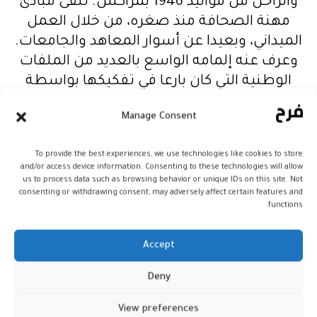
والراحل من مواليد 1946 بمراكش. تلقى مبادئ
مهنة الصحافة منذ صغره، من خلال العمل
الميداني، وبعيدا عن أسوار المعاهد والجامعات.
وعرف عنه إلمامه الواسع بالعديد من الملفات
الوطنية التي كان بارعا في تفكيكها بواسطة
طريقة كتابته التي كانت تتميز بالصرامة،
Manage Consent
والوضوح، والإنصاف.
وساهم الراحل، الذي كان قد تولى رئاسة
To provide the best experiences, we use technologies like cookies to store
الجمعية العامة لاتحاد الصحافة الفرانكفونية
and/or access device information. Consenting to these technologies will allow
خلال سنوات الثمانينات، في انبثاق عدد من
us to process data such as browsing behavior or unique IDs on this site. Not
consenting or withdrawing consent, may adversely affect certain features and
العناوين المغربية. وكانت خطواته الأولى في
functions.
الصحافة الحزبية، وبالتحديد، الحزب
الشيوعي المغربي، ثم مجلة (لاماليف)
Accept
و(أنفاس).
عبد الله الستوكي
Deny
وبعد مرور بوكالة المغرب العربي للأنباء، حيث
تولى مجموعة من الوظائف، أشرف قيدوم
View preferences