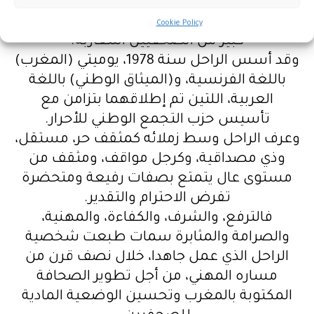
الصحفيين المغاربة على إدارة مجموعة من
الجرائد الوطنية، حيث ساهم في تكوين عدد
Cookie Policy
كبير من الصحفيين المغاربة.
وقد أسس الراحل سنة 1978، يوميتي (المغرب)
باللغة الفرنسية، و(الميثاق الوطني) باللغة
العربية، اللتين تم إطلاقهما بتزامن مع
تأسيس حزب التجمع الوطني للأحرار.
وعرف الراحل وسط زملائه كمثقف حر، مستقل،
وذي مصداقية، وكرجل مواقف، ومثقف من
مستوى عال يتمتع بصفات رفيعة ومتحضرة
تفرض الاحترام والتقدير.
فالترفع، والشرف، والكفاءة، والمهنية،
والصرامة والمثابرة سمات طبعت شخصية
الراحل الذي عمل جاهدا، خلال نصف قرن من
مساره المهني، من أجل تطوير الصحافة
المكتوبة بالمغرب وتحسين الوضعية المادية