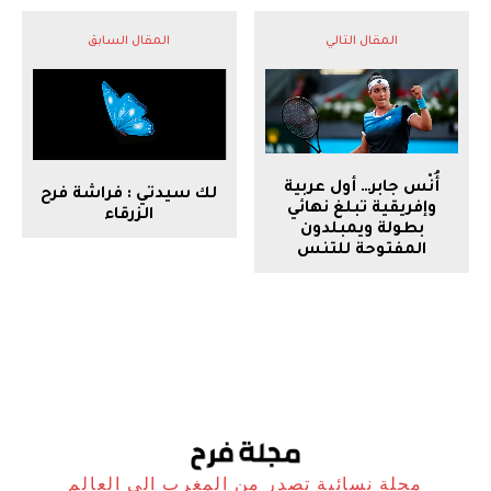
المقال التالي
المقال السابق
أُنْس جابر… أول عربية
لك سيدتي : فراشة فرح
وإفريقية تبلغ نهائي
الزرقاء
بطولة ويمبلدون
المفتوحة للتنس
مجلة نسائية تصدر من المغرب الى العالم