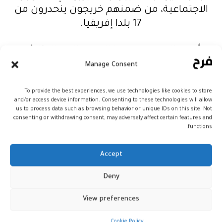
الاجتماعية، من ضمنهم خريجون ينحدرون من
17 بلدا إفريقيا.
وأبرزت الوزيرة، في هذا الصدد، الدور الطلائعي
الذي يضطلع به المعهد الوطني للعمل
Manage Consent
الاجتماعي حاليا، ومساهمته مستقبلا في تنزيل
الاستراتيجية الجديدة للقطب الاجتماعي للوزارة
To provide the best experiences, we use technologies like cookies to store
and/or access device information. Consenting to these technologies will allow
2021 – 2026، والنموذج التنموي الجديد،
us to process data such as browsing behavior or unique IDs on this site. Not
consenting or withdrawing consent, may adversely affect certain features and
والبرنامج الحكومي 2021 – 2026 الرامي إلى تدعيم
functions.
ركائز الدولة الاجتماعية التي ترمي إلى ضمان
تكافؤ حقيقي للفرص لجميع المواطنين،
Accept
وتثمين الرأسمال البشري للمغرب، باعتباره
رافعة أساسية لتجديد اجتماعي مبتكر ودامج
Deny
ومستدام.
View preferences
وأكدت السيدة حيار، بهذا الخصوص، أن الوزارة
Cookie Policy