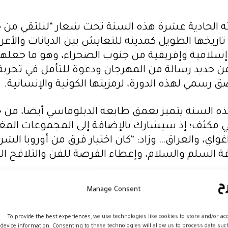
رته الحادية عشرة هذه السنة تحت شعار “لنلتقي من 
في تاريخها الطويل كمدينة للتعايش بين الديانات وال
إسلامية وإفريقية من جنوب الصحراء، وهو ما جعلها 
م من جديد رسالة من المهرجان ودعوة للتأمل في تجربة 
 رسمي لهذه الدورة، لرمزيتها الكونية والإنسانية.
هذه السنة يتميز بعمق طابعه الدبلوماسي أيضا، من خ
، باراغواي، والعراق… وزاد: “كان اختيار فرق من أوروب
ة السلم والسلام، وإعطاء الفرصة للفن والتلاقح ال
مع وزارة الثقافة، وبدعم من المجلس الإقليمي، وجم
Manage Consent
فة إلى العروض الفرجوية والفنية، برنامجا مكثفا وغ
فتتاحي للموعد، الذي سينظم بالكلية متعددة الاختص
To provide the best experiences, we use technologies like cookies to store and/or ac
device information. Consenting to these technologies will allow us to process data suc