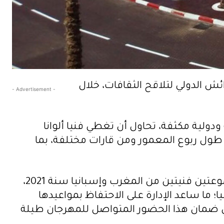
الدولي لتلاقح الثقافات، خلال
- Advertisement -
ولية مكثفة، تحاول أن تغطي فنيا ألوانا
 طول ربوع المعمور ومن قارات مختلفة، بما
وأوضح المصدر نفسه أنه بعد سنتين من إنجاز المهرجان بشكل افتراضي تم عقد دورة حضورية بمجموعتين فنيتين من المغرب وإسبانيا سنة 2021،
 ما ساعد الإدارة على الاحتفاظ بمواعيدها
في ضمان هذا الحضور المتواصل للمهرجان طيلة