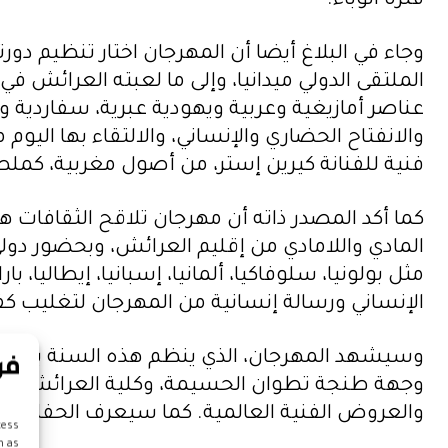
فترة الوباء.
وجاء في البلاغ أيضا أن المهرجان اختار تنظيم دو
الملتقى الدولي ميدانيا، وإلى ما لعبته العرائش 
عناصر أمازيغية وعربية ويهودية عبرية، سفاردية و
والانفتاح الحضاري والإنساني، والالتقاء بها اليو
فنية للفنانة كيرين إستر، من أصول مغربية، كملصق
كما أكد المصدر ذاته أن مهرجان تلاقح الثقافات 
مثل بولونيا، سلوفاكيا، ألمانيا، إسبانيا، إيطاليا
الإنساني ورسالة إنسانية من المهرجان لتغليب كف
وسيشهد المهرجان، الذي ينظم هذه السنة بشراكة 
وجهة طنجة تطوان الحسيمة، وكلية العرائش، بالإضا
والعروض الفنية العالمية. كما سيعرف الحفل الا
cess
h as