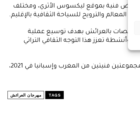
رجان عروض فنية بموقع ليكسوس الأثري، ومختلف
ه المعالم والترويج للسياحة الثقافية بالإقليم.
التخصصات بالعرائش بهدف توسيع عملية
 وأنشطة تعزز هذا التوجه الثقافي التراثي
وأشار البلاغ إلى أنه بعد تنظيم المهرجان بشكل إفتراضي لسنتين متتاليتين، تم عقد دورة إفتراضية بمجموعتين فنيتين من المغرب وإسبانيا في 2021،
TAGS
مهرجان العرائش