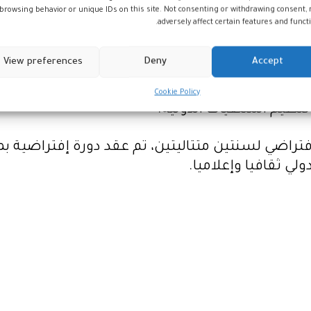
browsing behavior or unique IDs on this site. Not consenting or withdrawing consent,
لتي يعرفها إقليم العرائش، ستنظم خلال أيام المه
adversely affect certain features and functi
تقدم بمدينة القصر الكبير، بهدف تسليط الضوء على هذ
View preferences
Deny
Accept
 المهرجان العمل بشكل مشترك مع الكلية متعددة 
بة، من خلال السهر على تنظيم موائد مستديرة وندوات
Cookie Policy
نظيم الملتقيات الدولية.
 ثقافيا وإعلاميا.