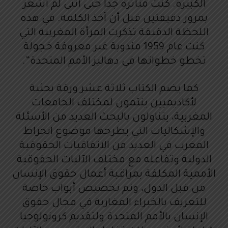
الكبيرة. كنت متأثرة جدا حتى أنني لم أشعر
بمرور دقيقتين قبل أن آخذ الكلمة. في هذه
اللحظة الدقيقة تذكرت المرأة المغربية التي
كنت عام 1959 مندوبة غير معروفة خجولة
تخطو خطواتها في دهاليز الأمم المتحدة”.
كما يضم الكتاب ثلاثة عشر ورقة بحثية
لأكاديميين ينتمون لمختلف الجامعات
المغربية، يتناولون بالبحث العديد من الأسئلة
والإشكاليات التي يطرحها موضوع انخراط
المغرب في العديد من الاتفاقيات الحقوقية
الدولية وتفاعله مع مختلف الآليات الحقوقية
الأممية المكلفة بمراقبة أعمال حقوق الإنسان
من قبل الدول، وتم تخصيص أبواب خاصة
للتعريف بالخبراء المغاربة في مجال حقوق
الإنسان بالأمم المتحدة ولتقديم كرونولوجيا