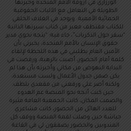
الورزازي في أروقة الأمم المتحدة وخبرتها
الطويلة في التعامل مع الآليات الحقوقية
الحمائية الأممية. ويوجد في الغلاف الخلفي
للكتاب مقتطف معبر من كتاب سيرتها الذاتية
“سفر حول الذكريات”، جاء فيه: “يتجه نحوي مدير
حقوق الإنسان بالأمم المتحدة، يخبرني بأن
الأمين العام يطلبني في هذه اللحظة لإلقاء
كلمة أمام الحضور، أصبت بالرهبة، ورفضت في
البداية النهوض من مكاني وأخبرته بأن هذا لم
يكن ضمن جدول الأعمال ولست مستعدة،
ولكنه أصر علي ورفعني من مقعدي بلطف.
حين كنت أتجه نحو المنصة عم الهدوء
والصمت المكان، كانت الجمعية العامة مثيرة
للعدد الهائل من الحضور، كانت مشاعري
جياشة حين وصلت لقمة المنصة ووقف كل
المندوبين والحضور يصفقون لي في القاعة