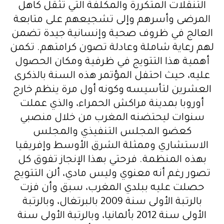
التنقلات المتكررة والمكلفة التي تثقل كاهل
المرضى وأسرهم وإلى تشجيعهم على متابعة
العالج في ظروف صحية وإنسانية جيدة تضمن
لهم رعاية شاملة وعادلة تصون كرامتهم. تكمن
أهمية هذا التتويج في ظرفية ومكان الحصول
عليه، حيث احتفل المؤتمر هذه السنة بالذكرى
العشرين لتأسيسه وكونه أول مرة ينظم خارج
أوروبا بمدينة مراكش الحمراء، والذي عملت
سنوات ليحتضنه المغرب من خلال منصبي
كعضو المجلس التنفيذي والمجلس
الاستشاري وممثلة الشرق الأوسط وإفريقيا
بهذه المنظمة. فرحتي بهذا الإنجاز تفوق كل
تصور رغم أنه معنوي وليس مادي، ألن التتويج
حصلت عليه ببلدي المغرب، سبق وأن فزت
بالرتبة الأولى سنة 2009 بالبرتغال، وبالرتبة
الأولى سنة 2012 بألمانيا، وبالرتبة الأولى سنة