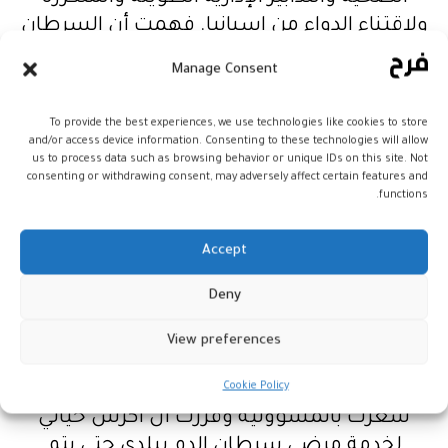
ولاقتناء الدواء من اسبانيا. فهمت أن السرطان
يتطلب مصاريفا باهظة، لا يمكن للعديد من
Manage Consent
المرضى والأسر تحملها في غياب لتغطية
صحية شاملة، فهمت أن السرطان يستوجب
To provide the best experiences, we use technologies like cookies to store
متابعة طبية دقيقة وانضباط صارم في تطبيق
and/or access device information. Consenting to these technologies will allow
us to process data such as browsing behavior or unique IDs on this site. Not
خطة العالج واحترام المواعيد وإجراء
consenting or withdrawing consent, may adversely affect certain features and
الفحوصات والمراقبة الطبية. بدأ ُت بمساعدة
functions.
ودعم المرضى بشكل شخصي حتى نضجت
فكرة تأسيس جمعية لدعم ورعاية المرضى
Accept
المصابين مثلي وتمكينهم من الاستفادة من
Deny
التجارب التي راكمتها خلال فترة العالج الممتدة
أكثر من 20 سنة. هنا أخذ سؤال “لم أنا” بعدًا
View preferences
آخر. فهمت أنني أصبت بالسرطان ليستخدمني
Cookie Policy
الله لدعم ومساندة المرضى ومرافقيهم،
شعرت بالمسؤولية وقررت أن أكرس حياتي
لخدمة مرضى سرطان الدم ببلدي حتى يتم