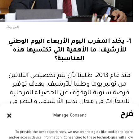
جامع بيضا
1-
يخلد المغرب اليوم الأربعاء اليوم الوطني
للأرشيف. ما الأهمية التي تكتسيها هذه
المناسبة؟
منذ عام 2013، طلبنا بأن يتم تخصيص الثلاثين
من نونبر يوما وطنيا للأرشيف، بهدف توفير
فرصة سنوية للوقوف عن الحصيلة المرحلية
للإنجازات في مجال تدبير الأرشيف، والنظر في
السبل الناجعة لمواجهة التحديات المقبلة.
Manage Consent
إضافة إلى ذلك، يعتبر هذا اليوم فرصة مثالية
لإعطاء دفعة جديدة لـ “ثقافة الأرشيف”، التي
To provide the best experiences, we use technologies like cookies to store
يجب أن تظل حية سواء في صفوف عموم
and/or access device information. Consenting to these technologies will allow