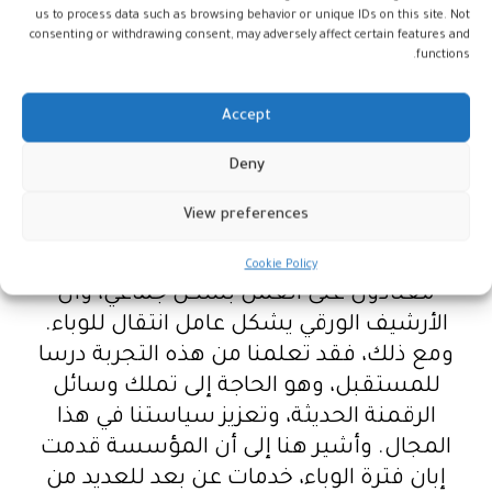
us to process data such as browsing behavior or unique IDs on this site. Not
الناس أو لدى صناع القرار.
consenting or withdrawing consent, may adversely affect certain features and
functions.
2-
ما تقييمكم لتأثير الجائحة الصحية لكوفيد-
19 خلال السنتين الماضيتين على قطاع
Accept
الأرشيف؟
Deny
على غرار جميع القطاعات، تسببت الجائحة
View preferences
الصحية في تعطيل المسار الطبيعي لأنشطة
مؤسسة أرشيف المغرب، خصوصا وأننا
Cookie Policy
معتادون على العمل بشكل جماعي، وأن
الأرشيف الورقي يشكل عامل انتقال للوباء.
ومع ذلك، فقد تعلمنا من هذه التجربة درسا
للمستقبل، وهو الحاجة إلى تملك وسائل
الرقمنة الحديثة، وتعزيز سياستنا في هذا
المجال. وأشير هنا إلى أن المؤسسة قدمت
إبان فترة الوباء، خدمات عن بعد للعديد من