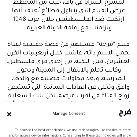
لمسرح السرايا في يافا، حيث من المخطط
عرض الفيلم الذي يتناول فظائع يُعتقد أنها
ارتكبت ضد الفلسطينيين خلال حرب 1948
وتزامنت مع إقامة الدولة العبرية.
فيلم “فرحة” مستلهم من قصة حقيقية لفتاة
تحمل الاسم ذاته، عاشت خلال أربعينيات القرن
العشرين، قبل النكبة، في إحدى قرى فلسطين،
وكانت تحلم بالانتقال إلى المدينة ودخول
المدرسة، وبعد محاولات مضنية مع والدها،
وافق وتخلى عن العادات السائدة التي تستدعي
زواج الفتاة في أقرب فرصة، لكن تلك السعادة
لم تستمر سوى يوم واحد، وبعده مباشرة بدأت
أحداث النكبة الفلسطينية عام 1948.
Manage Consent
ويحاول الأب تهريب ابنته إلى المدينة، ولكنها
To provide the best experiences, we use technologies like cookies to store
and/or access device information. Consenting to these technologies will allow