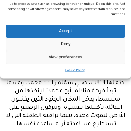
ترفض، فيكون الحل حبسها في غرفة تخزين
us to process data such as browsing behavior or unique IDs on this site. Not
الطعام في باحة منزلهم لحمايتها من الجنود
consenting or withdrawing consent, may adversely affect certain features and
functions.
الإسرائيليين الذين يقومون بعملية “تطهير
عرقي” لساكني القرى والمدن التي
Accept
يدخلونها،لتبقى فرحة في الغرفة المظلمة
وحيدة لساعات لا تعرف عددها، لا يربطها
Deny
بالعالم سوى كوة في الجدار، وباب أخفاه والدها
View preferences
قبل ذهابه للنضال في سبيل حرية قريته؛ يزورها
الأمل عندما تدخل منزلها عائلة فلسطينية
Cookie Policy
هاربة مكونة من أب وأم وبنتين، تلد المرأة
طفلها الثالث، صبي سمّاه والده محمد، وعندما
تبدأ فرحة مناداة “أبو محمد” لينقذها من
محبسها، يدخل المكان الجنود الذين يقتلون
العائلة بأكملها بقسوة، ويتركون الرضيع على
الأرض ليموت وحده، بينما تراقبه الطفلة التي لا
تستطيع مساعدته أو مساعدة نفسها.