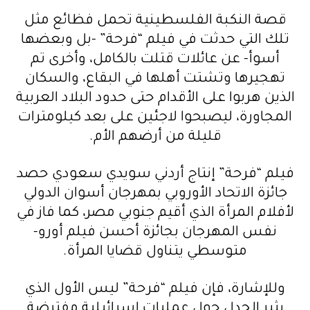
قصة النكبة الفلسطينية تحمل فظائع مثل
تلك التي حدثت في فيلم “فرحة” -بل وبعضها
أسوأ- عن عائلات قتلت بالكامل، وأخرى تم
تهجيرها وتشتت أهلها في البقاع، والسكان
الذين هربوا على الأقدام حتى حدود البلاد العربية
المجاورة، ليصبحوا لاجئين على بعد كيلومترات
قليلة من أرضهم الأم.
فيلم “فرحة” إنتاج أردني سويدي سعودي حصد
جائزة الاتحاد الأوروبي بمهرجان أسوان الدولي
لأفلام المرأة الذي أقيم جنوبي مصر، كما فاز في
نفس المهرجان بجائزة أحسن فيلم أورو-
متوسطي يتناول قضايا المرأة.
وللإشارة، فإن فيلم “فرحة” ليس الأول الذي
يثير الجدل حول عمليات إسرائيلية مفترضة