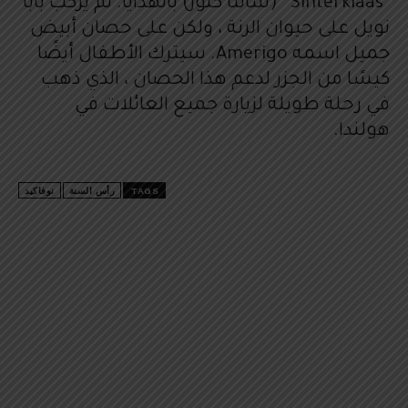
“Sinterklaas” (سانتا كلوز) بالهدايا. لم يركب بابا
نويل على حيوان الرنة ، ولكن على حصان أبيض
جميل اسمه Amerigo. سيترك الأطفال أيضًا
كيسًا من الجزر لدعم هذا الحصان ، الذي ذهب
في رحلة طويلة لزيارة جميع العائلات في
هولندا.
TAGS
رأس السنة
نوفاكيد