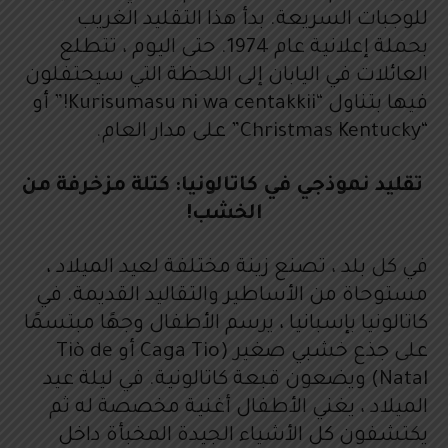
للوجبات السريعة. بدأ هذا التقليد الغريب
بحملة إعلانية عام 1974. حتى اليوم ، تتطلع
العائلات في اليابان إلى اللحظة التي سيحتفلون
فيها بتناول “Kurisumasu ni wa centakkii!” أو
“Christmas Kentucky” على مدار العام.
تقليد نموذجي في كاتالونيا: كتلة مزخرفة من
الخشب!
في كل بلد ، تصنع زينة مختلفة لعيد الميلاد ،
مستوحاة من الأساطير والتقاليد القديمة. في
كاتالونيا بإسبانيا ، يرسم الأطفال وجهًا مبتسمًا
على جذع خشبي صغير (Caga Tio أو Tiò de
Natal) ويضعون قبعة كاتالونية. في ليلة عيد
الميلاد ، يغني الأطفال أغنية مخصصة له ثم
يكتشفون كل الأشياء الجيدة المخبأة داخل