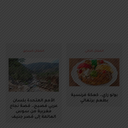
المقال التالي
المقال السابق
بولو راي… كعكة فرنسية
بطعم برتغالي
الأمم المتحدة بلسان
عربي فصيح… قصة نجاح
مغربية من سوس
العالمة إلى قصر جنيف