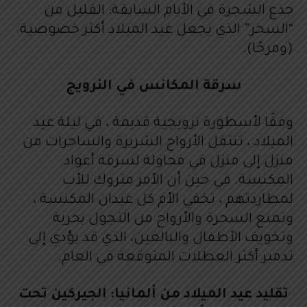
جذع الشجرة في الأيام السابقة: القليل من
“السحر” الذي يجعل عيد الميلاد أكثر خصوصية
(ومرحًا).
سرقة المكانس في النرويج
وفقًا لأسطورة نرويجية قديمة ، في ليلة عيد
الميلاد ، تنتقل الأرواح الشريرة والساحرات من
منزل إلى منزل في محاولة لسرقة أعواد
المكنسة. في حين أن الأمر متروك للأب
لمطاردتهم ، تخفي الأم كل عيدان المكنسة ،
وتمنع السحرة والأرواح من التجول بحرية
وتخويف الأطفال والبالغين، الذي قد يؤدي إلى
تدمير أكثر العطلات المتوقعة في العام.
تقليد عيد الميلاد من ألمانيا: الجيركين تحت