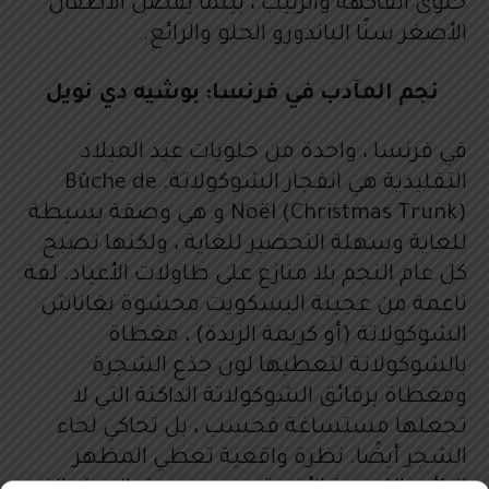
حلوى الفاكهة والزبيب ، بينما يفضل الأطفال
الأصغر سنًا الباندورو الحلو والرائع.
نجم المآدب في فرنسا: بوشيه دي نويل
في فرنسا ، واحدة من حلويات عيد الميلاد
التقليدية هي انفجار الشوكولاتة. Bûche de
Noël (Christmas Trunk) و هي وصفة بسيطة
للغاية وسهلة التحضير للغاية ، ولكنها تصبح
كل عام النجم بلا منازع على طاولات الأعياد. لفة
ناعمة من عجينة البسكويت محشوة بغاناش
الشوكولاتة (أو كريمة الزبدة) ، مغطاة
بالشوكولاتة لتعطيها لون جذع الشجرة
ومغطاة برقائق الشوكولاتة الداكنة التي لا
تجعلها مستساغة فحسب ، بل تحاكي لحاء
الشجر أيضًا. نظرة واقعية تعطي المظهر