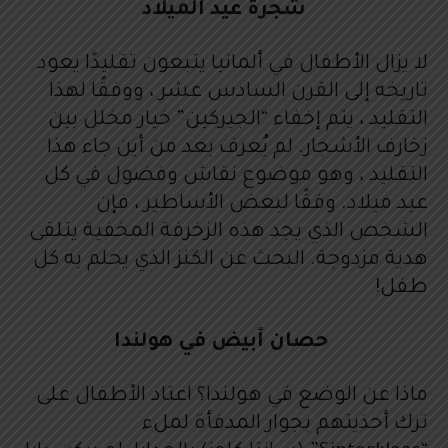
شجرة عيد الميلاد
لا يزال الأطفال في ألمانيا يتبعون تقليدًا يعود
تاريخه إلى القرن السادس عشر ، ووفقًا لهذا
التقليد ، يتم إخفاء “الجيركين” خيار مخلل بين
زخارف الأشجار. لم يُعرف بعد من أين جاء هذا
التقليد ، وهو موضوع نقاش وفضول في كل
عيد ميلاد. وفقًا لبعض الأساطير ، فإن
الشخص الذي يجد هذه الزخرفة المخفية يتلقى
هدية مزدوجة. البحث عن الكنز الذي يحلم به كل
طفل!
حصان أبيض في هولندا
ماذا عن الوضع في هولندا؟ اعتاد الأطفال على
ترك أحذيتهم بجوار المدفأة لملء