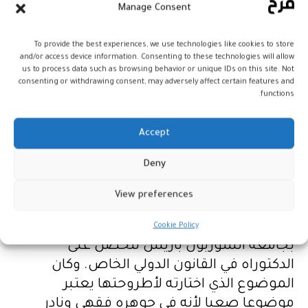
Manage Consent
خبيرة في قانون الأسرة وقامت بحملة قوية
لإصلاح مدونة الأسرة.
To provide the best experiences, we use technologies like cookies to store
and/or access device information. Consenting to these technologies will allow
us to process data such as browsing behavior or unique IDs on this site. Not
القانون هو مجالها ومجالها
consenting or withdrawing consent, may adversely affect certain features and
المفضل. الزواج، الطلاق،الميراث
functions.
، القانون المقارن، قانون الأسر
ة، المدونة، القانون الدولي الخاص، إلخ. هذه هي
Accept
الموضوعات ونقاط القوة في مسار
Deny
الأستاذة سرحان.
View preferences
وبعد دراستها بجامعة محمد الخامس
بالرباط، التحقت
Cookie Policy
بجامعة السوربون باريس لتحصل على
الدكتوراه في القانون الدولي الخاص. وكان
الموضوع الذي اختارته لأطروحتها يعتبر
موضوعا صعبا لأنه في جوهره فقهي ونادر