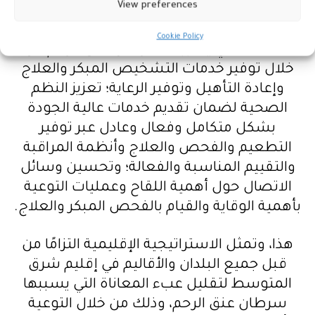
View preferences
تعزيز فرص القيام بفحص عنق الرحم وعلاجه
قبل الإصابة بالسرطان؛ التخفيف من عبء
Cookie Policy
المعاناة التي يسببها سرطان عنق الرحم من
خلال توفير خدمات التشخيص المبكر والعلاج
وإعادة التأهيل وتوفير الرعاية؛ تعزيز النظم
الصحية لضمان تقديم خدمات عالية الجودة
بشكل متكامل وفعال وعادل عبر توفير
التطعيم والفحص والعلاج وأنظمة المراقبة
والتقييم المناسبة والفعالة؛ وتحسين وسائل
الاتصال حول أهمية اللقاح وعمليات التوعية
بأهمية الوقاية والقيام بالفحص المبكر والعلاج.
هذا، وتمثل الاستراتيجية الإقليمية التزامًا من
قبل جميع البلدان والأقاليم في إقليم شرق
المتوسط لتقليل عبء المعاناة التي يسببها
سرطان عنق الرحم، وذلك من خلال التوعية