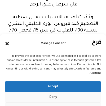
على سرطان عنق الرحم.
وحُدِّدَت أهداف الاستراتيجية في تغطية
التطعيم ضد فيروس الورم الحليمي البشري
بنسبة 90٪ للفتيات في سن 15، فحص 70٪
من النساء مع بلوغهن سن 35 و 45، ومعالجة
90٪ من النساء المصابات قبل الإصابة
Manage Consent
السرطان ، و 90٪ من النساء المصابات
بالسرطان.
To provide the best experiences, we use technologies like cookies to store
and/or access device information. Consenting to these technologies will allow
us to process data such as browsing behavior or unique IDs on this site. Not
أما بخصوص الإجراءات التي سطرتها
consenting or withdrawing consent, may adversely affect certain features and
functions.
الاستراتيجية الإقليمية للقضاء على سرطان
عنق الرحم، فتتجلى في خمس إجراءات
Accept
استراتيجية بالمنطقة تمثلت في تعزيز الوقاية
الأولية من خلال توفير لقاح فيروس الورم
Deny
الحليمي البشري وتحسين التغطية، والإجراء؛