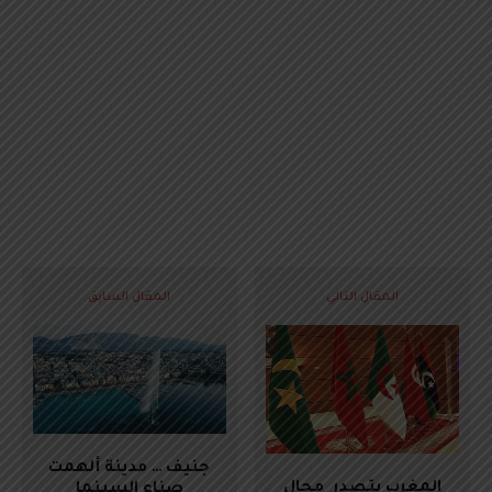
المقال التالي
المقال السابق
جنيف … مدينة ألهمت
المغرب يتصدر مجال
صناع السينما