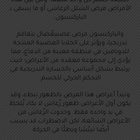
طبيعة جسم كل واحد منهما. ومن بين هذه
الأمراض مرض الشلل الرعاشي أو ما يسمى بـ
الباركنسون.
والباركنسون مرض عصبيعُضال يتفاقم
تدريجيا، ويؤثر على الخلايا العصبية المنتجة
للدوبامين في منطقة معينة من الدماغ، مما
يؤدي إلى مجموعة معقدة من الأعراض؛ حيث
يرتبط بشكل أساسي بالخسارة التدريجية في
التحكم الحركي للجسم.
وتبدأ أعراض هذا المرض بالظهور ببطء، وقد
يكون أول الأعراض ظهور رُعاش لا يكاد يُلحظ
في يد واحدة فقط. وحدوث الرُعاش من
الأعراض الشائعة، لكن الاضطراب قد يسبب
أيضًا تيبّسًا وبطئًا في الحركة.