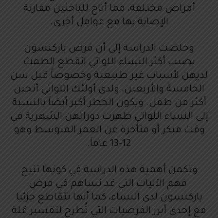
أمراض مختلفة، مما أتاح للباحثين مقارنة
الإصابة بها مع عوامل أخرى.
وخلصت الدراسة إلى أن مرض باركنسون
يصيب أكثر النساء اللواتي انقطع الطمث
لديهن لأسباب غير طبيعية وخصوصاً قبل سن
الخامسة والأربعين، ولدى أولئك اللواتي أنجبن
أكثر من طفل. ويكون الخطر أكبر أيضاً بالنسبة
إلى النساء اللواتي ظهرت دوراتهن الشهرية في
وقت مبكر أو متأخرة عن العمر المتوسط وهو
12-13 عاماً.
وتكمن أهمية هذه الدراسة في كونها تتيح
فهم الآليات التي قد تساهم في مرض
باركنسون لدى النساء، كما أنها تتقاطع جزئيا
مع إحدى أبرز الفرضيات التي تُطرح لتفسير قلة