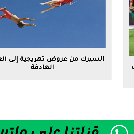
السيرك من عروض تهريجية إلى ا
الهادفة