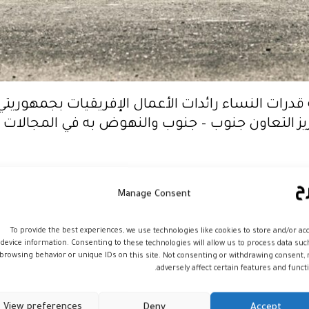
رات النساء رائدات الأعمال الإفريقيات بجمهوريتي 
يز التعاون جنوب – جنوب والنهوض به في المجالات ا
هذه الدورة، التي تروم توفير بيئة ملائمة ومستدام
Manage Consent
ي مجال الخياطة التقليدية والتطريز، مشيرا إلى الأهمية 
To provide the best experiences, we use technologies like cookies to store and/or ac
ستمكن المستفيدات من إنجاز مشاريع ستعود بالن
device information. Consenting to these technologies will allow us to process data suc
ة، إلى تحقيق تمكينهن الاقتصادي.
browsing behavior or unique IDs on this site. Not consenting or withdrawing consent,
adversely affect certain features and functi
حمد محمود بن لابات، بنهج صاحب الجلالة الملك 
مؤكدا أن التعاون “المثمر” بين المملكة المغربية ود
View preferences
Deny
Accept