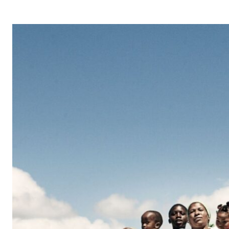
G
A
Z
I
N
E