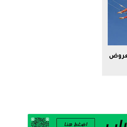
لعروض