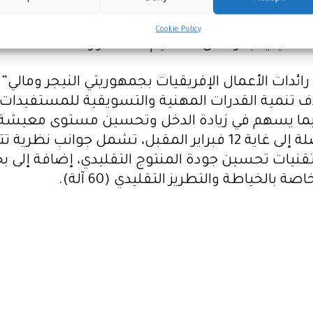
المنظمة العربية للتنمية الصناعية والتقييس والتع
Cookie Policy
التقليدية بمراكش، لتنظيم هذه الدورة.
دات الأعمال الإفريقيات بجمهوريتي النيجر ومالي” ال
بهدف تنمية القدرات المهنية والتسويقية للمستفيد
، بما يسهم في زيادة الدخل وتحسين مستوى معيشة 
تبقى الإشارة إلى أن هذه الدورة التدريبية، المتواصلة إلى غاية 2
نيات تحسين جودة المنتوج التقليدي، إضافة إلى ب
الخياطة والتطريز التقليدي (60 آلة).