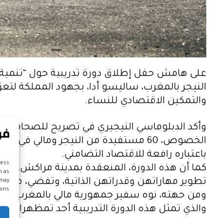
على هامش حفل إطلاق دورة تدريبية حول “تنمية قد
النيجر بالمغرب، ساليسو أدا، بجهود المملكة لتعز
والتمكين الاقتصادي للنساء.
وأكد الدبلوماسي النيجيري في تصريح للصحافة بأن 
الخصوص، 60 مستفيدة من النيجر ومالي ف
باعتباره رافعة للاقتصاد التضامني.
cess
كما أن هذه الدورة، المنعقدة بمدينة مراكش، 
h as
تطوير مهاراتهن وقدراتهن الذاتية، وتفضي، من ثم
 may
ons.
ومن حهته، نوه سفير جمهورية مالي بالمغرب، م
والذي تمثل هذه الدورة التدريبية أحد تمظهراته، 