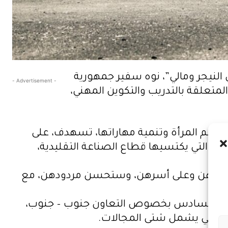
النيجر ومالي”، نوه سفير جمهورية
- Advertisement -
لمتعلقة بالتدريب والتكوين المهني،
ة لدعم المرأة وتنمية مهاراتها، تسهدف، على
الكبيرة التي يكتسيها قطاع الصناعة التقليدية،
فع عليهن وعلى أسرهن، وستحسن مردودهن، مع
محمد السادس بخصوص التعاون جنوب – جنوب،
ولة مالي يشمل شتى المجالات.