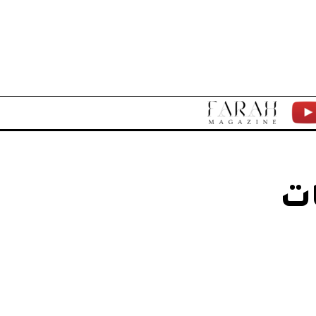
F
Y
A
T
R
ات
A
H
M
A