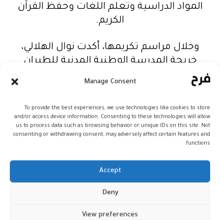
المواد الدراسية وتعلم اللغات وحفظ القرآن
الكريم.
وخلال مراسم تكريمها، أكدت نوال الهلالي،
خريجة المدرسة الوطنية المدنية للطيران
التابعة لشركة الخطوط الملكية المغربية
Manage Consent
وحاصلة على شهادة خبير في الطيران من
جامعة كاليفورنيا الجنوبية، احترامها لكل النساء
To provide the best experiences, we use technologies like cookies to store
اللواتي يناضلن من أجل أطفالهن وعائلاتهن أو
and/or access device information. Consenting to these technologies will allow
us to process data such as browsing behavior or unique IDs on this site. Not
اللائي يناضلن ضد المرض أو الظلم أو من أجل
consenting or withdrawing consent, may adversely affect certain features and
قضية يؤمن بها.
functions.
وأوضحت نوال الهلالي، التي عينت كمساعدة
Accept
ربان على متن طائرة البوينغ 737، ثم ربان طائرة
Deny
البوينغ 787 دريملاينر بالخطوط الملكية
المغربية، أن النساء عندما يؤمن بفكرة فلا
View preferences