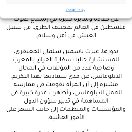
شيء يقف عقبة في طريقهن، معربة عن
تقديرها الكبير للمرأة الفلسطينية التي برهنت
Cookie Policy
عن كفاءة ومثابرة كبيرة في إسماع صوت
فلسطين في العالم بمختلف الطرق، في سبيل
العيش في أمن وسلام.
بدورها، عبرت ياسمين سلمان الجعيفري،
المستشارة حاليا بسفارة العراق بالمغرب
وصاحبة عدد من المؤلفات في المجال
الدبلوماسي، عن مدى سعادتها بهذا التكريم،
مشيرة إلى أن المرأة تفوقت في ممارسة
العمل الدبلوماسي، وأظهرت قدرة كبيرة في
المساهمة في تدبير شؤون الدول
والمؤسسات والمنظمات إلى جانب السهر على
الأمور العائلية.