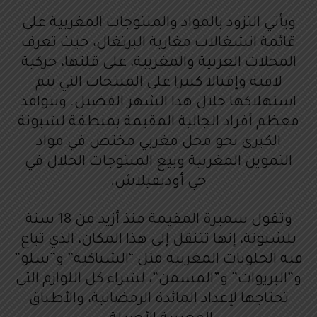
ويأتي التزود بالمواد والمنتوجات المغربية على
قائمة انشغالات مغاربة البرتغال، حيث تعرف
المحلات العربية والمغربية، على قلتها، حركية
لافتة وإقبالا كبيرا على المنتجات التي يتم
استهلاكها خلال هذا الشهر الفضيل. ويتوافد
معظم أفراد الجالية المقيمة بمنطقة لشبونة
الكبرى نحو محل مغربي مختص في مواد
التموين المغربية وبيع المنتوجات الحلال في
حي أوديفيلاش.
وتقول سميرة المقيمة منذ أزيد من 18 سنة
بلشبونة، إنها تتنقل إلى هذا المكان، الذي تباع
فيه الحلويات المغربية مثل “الشباكية” و”سلو”
و”البريوات” و”المسمن”، لشراء كل اللوازم التي
تحتاجها لإعداد المائدة الرمضانية، والأطباق