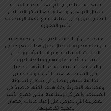
جمعيته تساهم في لم مغاربة هذه المدينة
شمال البرتغال، وتتعاون مع المركز الإسلامي
الثقافي ببورتو في عملية توزيع القفة الرمضانية
للأسر المعوزة.
وشدد على أن الجانب الديني يحتل مكانة هامة
في حياة مغاربة البرتغال خلال هذا الشهر كباقي
الجاليات المسلمة. ويتوافد المؤمنون على
المساجد لأداء صلواتهم ومتابعة الدروس
والمحاضرات بمناسبة هذا الشهر الفضيل.
وفي المحصلة، تغيب الأجواء والطقوس
الخاصة بشهر رمضان في شوارع لشبونة
ومحلاتها التجارية ومقاهيها، لكنها حاضرة في
المساجد والمراكز الإسلامية، ولدى جميع الأسر
المغربية التي تحرص على إحياء عادات رمضان
بجميع تفاصيلها.