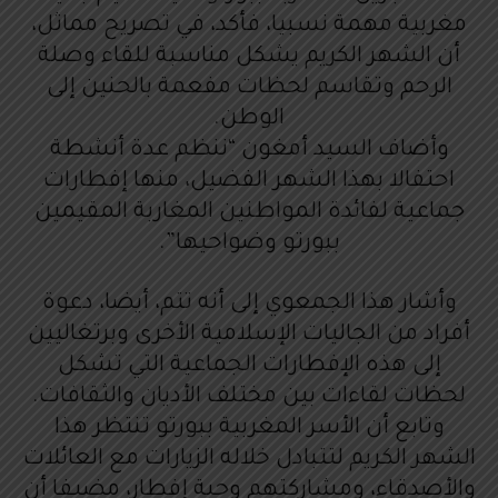
مغربية مهمة نسبيا، فأكد، في تصريح مماثل،
أن الشهر الكريم يشكل مناسبة للقاء وصلة
الرحم وتقاسم لحظات مفعمة بالحنين إلى
الوطن.
وأضاف السيد أمغون “ننظم عدة أنشطة
احتفالا بهذا الشهر الفضيل، منها إفطارات
جماعية لفائدة المواطنين المغاربة المقيمين
ببورتو وضواحيها”.
وأشار هذا الجمعوي إلى أنه تتم، أيضا، دعوة
أفراد من الجاليات الإسلامية الأخرى وبرتغاليين
إلى هذه الإفطارات الجماعية التي تشكل
لحظات لقاءات بين مختلف الأديان والثقافات.
وتابع أن الأسر المغربية ببورتو تنتظر هذا
الشهر الكريم لتتبادل خلاله الزيارات مع العائلات
والأصدقاء، ومشاركتهم وجبة إفطار، مضيفا أن