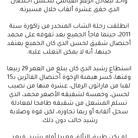
واحد ليعادل الرقم القياسي للحسن أحنصال
الذي حقق عشرة ألقاب خلال مسيرته.
انطلقت رحلة الشاب المنحدر من زاكورة سنة
2011، حينما فاجأ الجميع بعد تفوقه على محمد
أحنصال شقيق لحسن الذي كان الجميع يعتقد
حينها، أنه لا يمكن التغلب عليه.
استطاع رشيد الذي كان يبلغ من العمر 29 ربيعا
وقتها، كسر هيمنة الإخوة أحنصال الفائزين بـ15
لقبا من ماراثون الرمال، عشرة منها من نصيب
لحسن، وخمسة لشقيقه الأصغر محمد، الذي
تسلم المشعل من شقيقه طامحا لمعادلة
سجل ألقابه أو ربما تجاوزه، لكن قوة وصلابة
رشيد حالت دون ذلك.
لم يكن طريق التألق معبدا أمام رشيد، فبعد