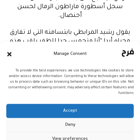
سجل أسطورة ماراطون الرمال لحسن
أحنصال.
يقول رشيد المرابطي بابتسامته التي لا تفارق
محياه أبدا “أنا متحمس جدا للظفر بلقب هذه
السنة، وقد تدربت جيدا للوصول إلى هناك” في
Manage Consent
إشارة الى عبور خط النهاية.
To provide the best experiences, we use technologies like cookies to store
ويتابع صاحب الـ41 ربيعا بنبرة تعكس الثقة
and/or access device information. Consenting to these technologies will allow
us to process data such as browsing behavior or unique IDs on this site. Not
الكبيرة في النفس، “راكمت تجربة كبيرة خلال
consenting or withdrawing consent, may adversely affect certain features and
مساري، وأعتقد جازما أن الفوز بماراثون الرمال
functions.
لا يحتاج فقط إلى القوة والعزيمة أو حتى الرغبة
في الفوز، بل يقتضي الأمر الكثير من الخبرة،
Accept
والتكيف مع مسارات المنافسة، لاختيار الوقت
Deny
المناسب لرفع الإيقاع أو خفضه”.
View preferences