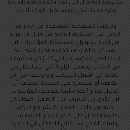
بشريحة الأطفال التي تعد فئة محتاجة للعناية
والرعاية وتشكل المستقبل الواعد للبلاد.
وارتكزت المنهجية المعتمدة في إنجاز هذا
الدليل على استقراء الواقع من خلال ما يفرزه
من أحداث ونوازل، واستنباط المؤشرات التي
تميز كل حالة، وبعد تجميعها وتبويبها، تم
استخلاص المؤشرات التي تميز كل مجموعة
من الحالات بحسب الزاوية التي يتم النظر من
خلالها إلى الفعل المرتكب وما يخلفه من آثار
ظاهرة أو مستترة على الضحايا، مضيفا أن
الدليل يقدم أيضا قائمة بمختلف المؤشرات
التي تؤدي إلى التعرف على الأطفال ضحايا كل
حالة من حالات الاتجار بالبشر مع التركيز
بطبيعة الحال على صور الاتجار الغالبة ببلدنا
والمتمثلة في استغلال الأطفال في الدعارة