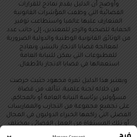
وأوضح أن الدليل يقدم نماذج للقرارات
القضائية التي وظفت المؤشرات القانونية
المتعارف عليها عالميا واستطاعت توفير
الحماية للضحية والزجر للمعتدين، إلى جانب عدد
من الوثائق القانونية الوطنية والدولية الضرورية
لمعالجة قضايا الاتجار بالبشر، ونماذج
للمطبوعات التي يمكن للنيابة العامة
استعمالها في قضايا الاتجار بالأطفال.
ويعتبر هذا الدليل ثمرة مجهود حثيث حرصت
من خلاله لجنة علمية، تتألف من قضاة
مسؤولين برئاسة النيابة العامة أو بالمحاكم،
على تجميع مجموعة من التجارب والممارسات
الفضلى التي راكمها الخبراء الدوليون في المجال
أو تلك المستقاة من العمل القضائي بمختلف
محاكم المملكة، مشيدا بالمقاربة التشاركية