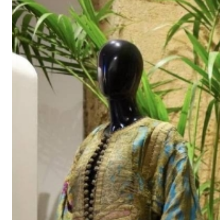
G
A
Z
I
N
E