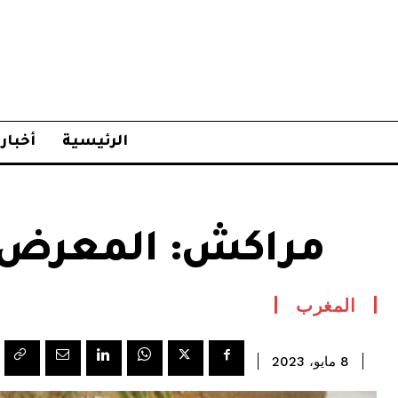
الرئيسية
أخبار
مراكش: المعرض ا
المغرب
8 مايو، 2023