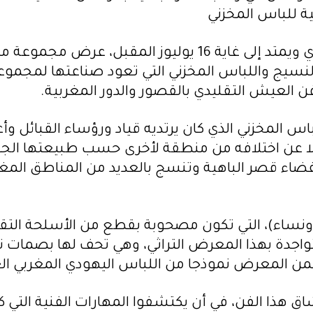
ة للباس المخزني
ويشهد المعرض الذي افتتح في الـ5 من ماي الجاري ويمتد إلى غا
 والنسيج واللباس المخزني التي تعود صناعتها لمج
ن العيش التقليدي بالقصور والدور المغربية.
لمخزني الذي كان يرتديه قياد ورؤساء القبائل وأعي
ن اختلافه من منطقة لأخرى حسب طبيعتها الجغرافي
بفضاء قصر الباهية وتنسج بالعديد من المناطق المغرب
اء)، التي تكون مصحوبة بقطع من الأسلحة التقليدية
متواجدة بهذا المعرض التراثي، وهي تحف لها بصمات تن
تضمن المعرض نموذجا من اللباس اليهودي المغربي ا
ق هذا الفن، في أن يكتشفوا المهارات الفنية التي ك