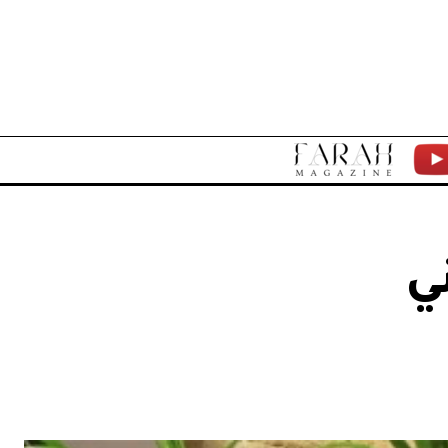
F
Y
A
T
R
ي
A
H
M
A