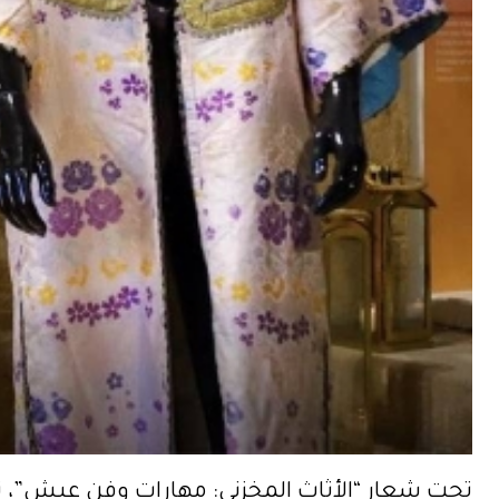
تحت شعار “الأثاث المخزني: مهارات وفن عيش”، ت