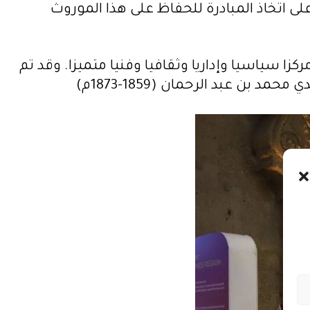
ى اتخاذ المبادرة للحفاظ على هذا الموروث
زا سياسيا وإداريا وثقافيا وفنيا متميزا. وقد تم
 عبد الرحمان (1859-1873م)