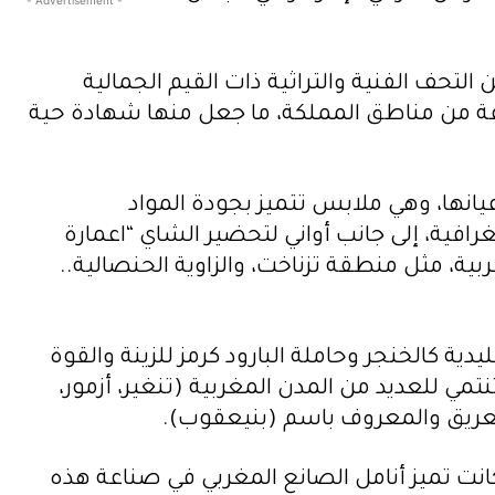
- Advertisement -
ية 16 يوليوز المقبل، عرض مجموعة من التحف الفنية والتراثية ذات القيم الجمالية
موعة من مناطق المملكة، ما جعل منها شهادة حية
انها، وهي ملابس تتميز بجودة المواد
ة، إلى جانب أواني لتحضير الشاي “اعمارة
ية، مثل منطقة تزناخت، والزاوية الحنصالية..
 كالخنجر وحاملة البارود كرمز للزينة والقوة
تمي للعديد من المدن المغربية (تنغير، أزمور،
لعريق والمعروف باسم (بنيعقوب).
انت تميز أنامل الصانع المغربي في صناعة هذه