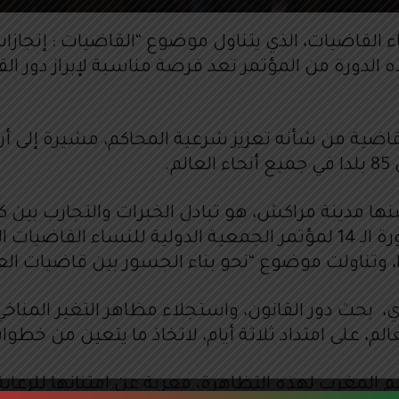
لجمعية الدولية للنساء القاضيات، الذي يتناول موضوع “القاضيات
ه الدورة من المؤتمر تعد فرصة مناسبة لإبراز دور ا
القاضية من شأنه تعزيز شرعية المحاكم، مشيرة إلى أ
ا مدينة مراكش، هو تبادل الخبرات والتجارب بين 
والتخطيط للمستقبل، مستشهدة بمخرجات الدورة الـ 14 لمؤتمر الجمعية ا
اهرة التي تمتد إلى غاية 14 ماي الجاري، بحث دور القانون، واستجلاء مظ
لم، على امتداد ثلاثة أيام، لاتخاذ ما يتعين من خطو
المغرب لهذه التظاهرة، معربة عن امتنانها للرعاية