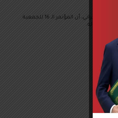
بدورها، أكدت رئيسة اتحاد قاضيات المغرب، ونائبة رئيسة الجمعية الدولية للنساء القاضيات، القاضية أمينة السكراتي، أن المؤتمر الـ 16 للجمعية
ظومة العدالة.