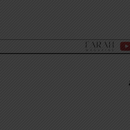
F
Y
A
T
R
A
H
M
A