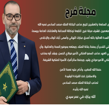
ء على المكانة المحورية التي تتبوأها المرأة في من
Manage Consent
To provide the best experiences, we use technologies like cookies to store and/or ac
device information. Consenting to these technologies will allow us to process data suc
browsing behavior or unique IDs on this site. Not consenting or withdrawing consent,
adversely affect certain features and functi
View preferences
Deny
Accept
Cookie Policy