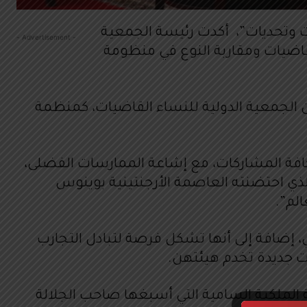
 : إنجازات وتحديات”، أكدت رئيسة الجمعية
- Advertisement -
لقاضيات ومقاربة النوع في منظومة
ن الجمعية الدولية للنساء القاضيات، كمنظمة
كافة المشاركات، مع إشاعة الممارسات الفضلى،
لدولية للنساء القاضيات الذي احتضنته العاصمة الأرجنتينية بوينوس
اهر التغير المناخي، إضافة إلى أنها تشكل فرصة لتبادل التجارب
ات جديدة تخدم هيئتهن.
 الملكية السامية التي أسبغها صاحب الجلالة