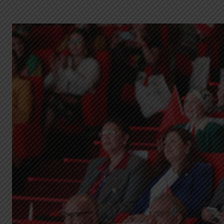
G
A
Z
I
N
E