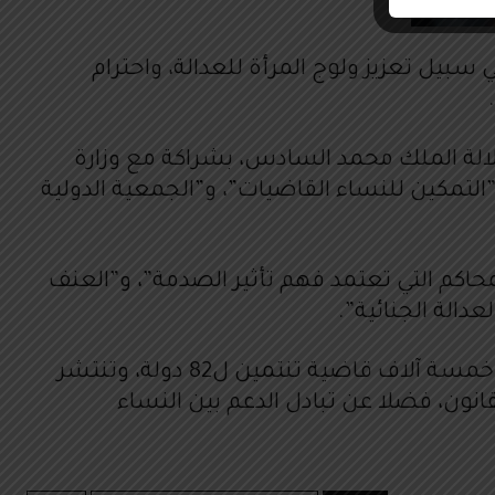
بيل تعزيز ولوج المرأة للعدالة، واحترام
صاحب الجلالة الملك محمد السادس، بشراكة مع وزارة
”التمكين للنساء القاضيات”، و”الجمعية الدولية
حاكم التي تعتمد فهم تأثير الصدمة”، و”العنف
عدالة الجنائية”.
جدير بالذكر أن الجمعية الدولية للنساء القاضيات، التي تتخذ من واشنطن مقرا لها، تضم في عضويتها خمسة آلاف قاضية تنتمين ل82 دولة، وتنتشر
نون، فضلا عن تبادل الدعم بين النساء