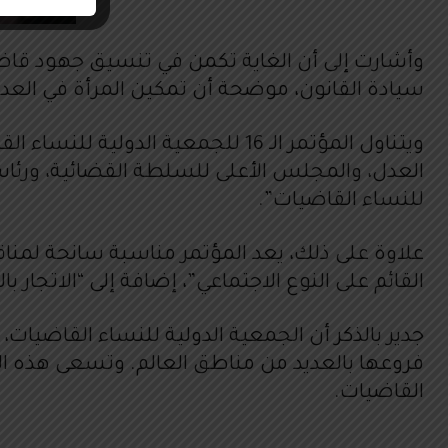
وأشارت إلى أن الغاية تكمن في تنسيق جهود قاضيا
سيادة القانون، موضحة أن تمكين المرأة في العدال
ويتناول المؤتمر الـ 16 للجمعية 
العدل، والمجلس الأعلى للسلطة القضائية، ورئاسة 
للنساء القاضيات”.
علاوة على ذلك، يعد المؤتمر مناسبة سانحة لمناق
القائم على النوع الاجتماعي”، إضافة إلى “الاتجار ب
فروعها بالعديد من مناطق العالم. وتسعى هذه ال
القاضيات.
.
.