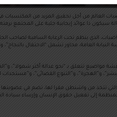
ت العالم من أجل تحقيق المزيد من المكتسبات في س
ة سيكون ذا عوائد إيجابية جلية على المجتمع برمته.
الدولية للنساء القاضيات، الذي ينظم تحت الرعاية السامية ل
النيابة العامة، محاور تشمل “الاحتفال بالنجاح”، و
شة مواضيع تتعلق بـ “نحو عدالة أكثر شمولا”، و”الم
البشر”، و”الهجرة”، و”التنوع القضائي”، و”مستجدات ال
منظمة إلى تفعيل حقوق الإنسان وإرساء سيادة القا