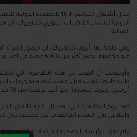
خلال أشغال المؤتمر الـ 16 ل
الدولية للنساء القاضيات، سوزان كلازبروك، أن هذ
العدالة.
وفي كلمة لها، أبرزت كلازبروك، أن حضور المرأة 
غير حكومية، تضم أكثر من 6000 عضو في أكثر من 85 بلدا في جميع أنحاء العالم.
وأوضحت أن الهدف من هذه التظاهرة، التي تحتضنه
أيريس، وعرف مشاركة نحو ألف قاضية من 78 بلدا، وتناولت موضوع “نحو بناء الجسور بين قاضيات العالم”.
كما تروم التظ
والتلاقي بين النساء القاضيات من مختلف دول العا
ولم تفوت رئيسة الجمعية الفرصة للإشادة بتنظيم 