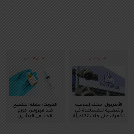
المقال التالي
المقال السابق
الأنتربول: حملة إعلامية
الكويت: حملة التلقيح
وشعبية للمساعدة في
ضد فيروس الورم
التعرف على جثث 22 امرأة
الحليمي البشري