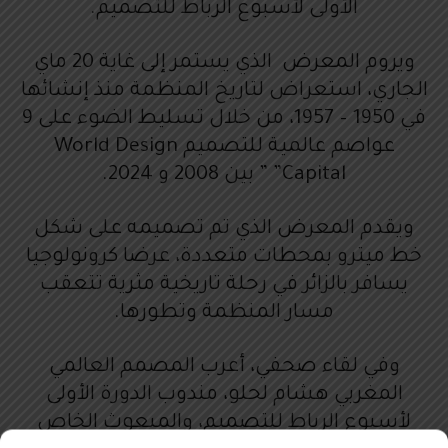
الأولى لأسبوع الرباط للتصميم.
ويروم المعرض الذي يستمر إلى غاية 20 ماي
الجاري، استعراض لتاريخ المنظمة منذ إنشائها
في 1950 – 1957، من خلال تسليط الضوء على 9
عواصم عالمية للتصميم World Design
Capital” ” بين 2008 و 2024.
ويقدم المعرض الذي تم تصميمه على شكل
خط ميترو بمحطات متعددة، عرضا كرونولوجيا
يسافر بالزائر في رحلة تاريخية مثرية تتعقب
مسار المنظمة وتطورها.
وفي لقاء صحفي، أعرب المصمم العالمي
المغربي هشام لحلو، مندوب الدورة الأولى
لأسبوع الرباط للتصميم، والمبعوث الخاص