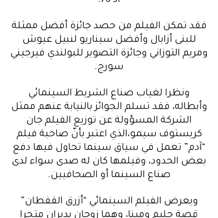
الـ 76.
فقد تمكن الفيلم من حصد جائزة أفضل ممثلة
للبنى أزابال وأفضل سيناريو لنبيل عيوش
ومريم التوزاني وجائزة التصوير للبولندي فيرجيني
سورج.
ونظرا لغياب صناع الشريط السينمائي
وأبطاله، فقد تسلم الجوائز بالنيابة عنهم ممثل
الشركة المسؤولة عن توزيع الفيلم جان
كريستوف سيمو،الذي اعتبر بأنّ صاحبة فيلم
“آدم” تعمل في سياق سينما تحاول فيها دفع
بعض الحدود، وفيلمها كان له صدى سواء لدى
صناع السينما أو الصحافيين.
ويعرض الفيلم السينمائي “أزرق القفطان”
قصة حليم ومينا، وهما زوجان يديران متجرا