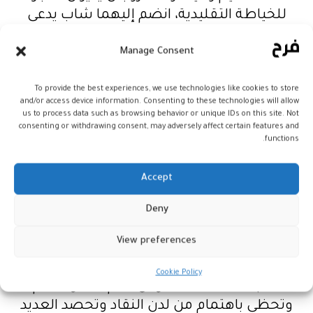
للخياطة التقليدية، انضم إليهما شاب يدعى
يوسف، وهو تلميذ شاب يشاركه “المعلم”
Manage Consent
حليم الشغف الصادق بالخياطة، فيما تدور
أحداثه حول النقل والتقاليد والحب، ويتطرق
To provide the best experiences, we use technologies like cookies to store
أيضا إلى “المثلية الجنسية.
and/or access device information. Consenting to these technologies will allow
us to process data such as browsing behavior or unique IDs on this site. Not
consenting or withdrawing consent, may adversely affect certain features and
ويجسد بطولة الفيلم كل من صالح بكري،
functions.
ولبنى أزبال، وأيوب مسيوي، ومونية لمكيمل،
وحميد الزوغي، وعدد من الممثلات والممثلين
Accept
المغاربة.
Deny
هذا، وأعطى هذا الفوز جرعة أمل قوية لعشاق
View preferences
الفنّ السابع، إذْ أظهر التقدّم الذي بات يطبع
السينما المغربيّة في الآونة الأخيرة، بعدما
Cookie Policy
أصبحت أفلامها تُعرض أمام أنظار العالم
وتحظى باهتمام من لدن النقاد وتحصد العديد