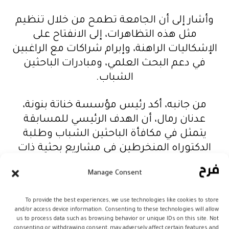
وأشار إلى أن الجامعة تطمح من خلال تنظيم
مثل هذه التظاهرات، إلى الانفتاح على
الإشكاليات الراهنة، وإبرام شراكات مع الراغبين
في دعم البحث العلمي، ومبادرات الباحثين
الشباب.
من جانبه، أكد رئيس مؤسسة خناتة بنونة،
عدنان رمال، أن الهدف الرئيسي للمسابقة
يتمثل في مكافأة الباحثين الشباب وطلبة
الدكتوراه المنخرطين في مشاريع بحثية ذات
قيمة مضافة كبيرة، وأثر مباشر على البيئة.
Manage Consent
وتهدف هذه المبادرة، علاوة على مكافأة جهود
To provide the best experiences, we use technologies like cookies to store
الباحثين الشباب، إلى تعزيز المعارف والمبادرات
and/or access device information. Consenting to these technologies will allow
البحثية، في مواجهة التحديات المتنامية في
us to process data such as browsing behavior or unique IDs on this site. Not
consenting or withdrawing consent, may adversely affect certain features and