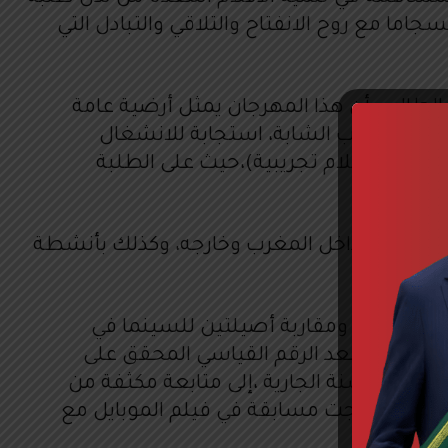
سجاما مع روح الانفتاح والتلاقي والتبادل التي
لطالب، أن هذا المهرجان يمثل أرضية عامة
جات المواهب الشابة، استجابة للانشغال
حريكية وأفلام تجريبية)،حيث على الطلبة
الطلبة من داخل المغرب وخارجه، وكذلك بأنشطة
لون رؤية ومقاربة أصيلتين للسينما في
ية للطلبة. فبعد الرقم القياسي المحقق على
رابة 5000 متفرج)، يتطلع المنظمون، برسم هذه السنة الجارية ،إلى متابعة مكثفة من
يزية، وبرمجت مسابقة في فيلم الموبايل مع