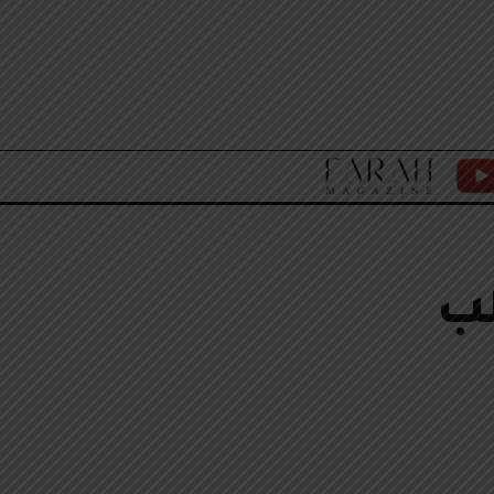
F
Y
A
T
R
A
H
M
A