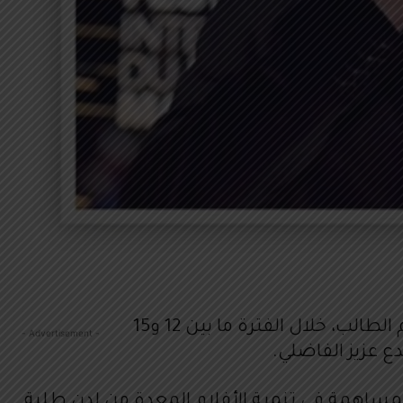
تحت شعار “الحرية”، تستعد “جمعية فنون ومهن” لتنظيم الدورة الثانية عشرة للمهرجان الدولي لفيلم الطالب، خلال الفترة ما بين 12 و15
- Advertisement -
 المساهمة في تنمية الأفلام المعدة من لدن طلبة