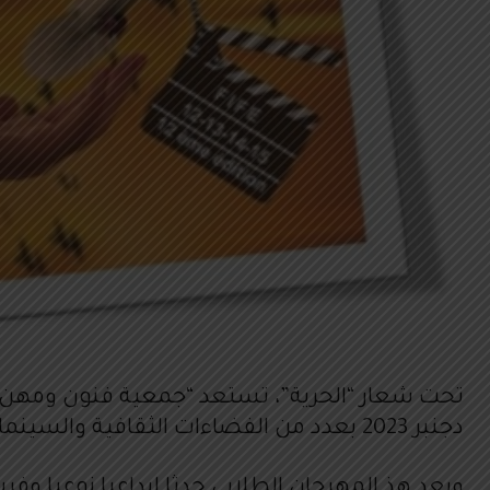
دجنبر 2023 بعدد من الفضاءات الثقافية والسينمائية النموذجية بالدار البيضاء، تكريما لروح الفنان المبدع عزيز الفاضلي.
ويعد هذ المهرجان الطلابي حدثا إبداعيا نوعيا وف