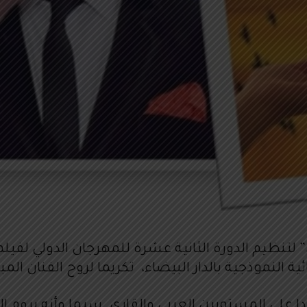
ريدا على المستويين العربي والقاري. سيما وأنه يروم