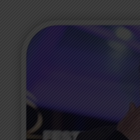
G
A
Z
I
N
E