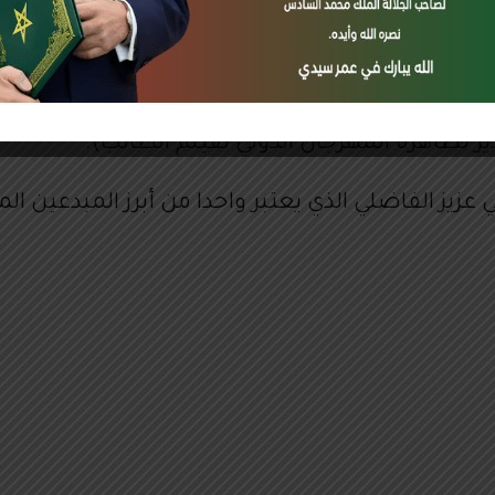
ده السنوي المتمثل في تكريم البحث الفيلمي باعتبا
 التكوين السينمائي المغاربة والأجانب ومن خلال 
ئية، وجعل المخرجين الشباب يسعون باستمرار لتعميق 
دير تظاهرة المهرجان الدولي لفيلم الطالب).
زيز الفاضلي الذي يعتبر واحدا من أبرز المبدعين الم