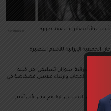
رجاناً سينمائياً تضمّن ملصقه صورة
- Advertisement -
ان الجمعية الإيرانية للأفلام القصيرة
 للممثلة الإيرانية، سوزان تسليمي، من فيلم
الإيرانيات والأجنبيات بوضع الحجاب وارتداء ملابس فضفاضة في
جاب في حفل. ليس من الواضح متى وأين أقيم