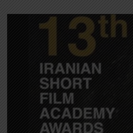
G
A
Z
I
N
E