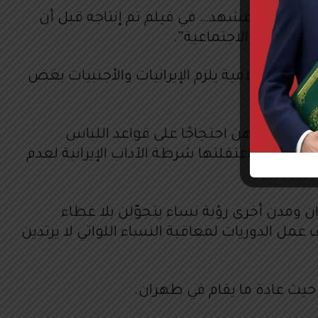
لصورة تتعلق بمشهد… في فيلم تم إنتاجه قبل أن
ا للمصالح الاجتماعية”.
تصار الثورة الإسلامية في 1979، بات القانون في الجمهورية الإٍسلامية يلزم الإيرانيات والأجنبيات بغض
ب وقص شعرهن احتجاجًا على قواعد اللباس
هسا أميني البالغة من العمر 22 عامًا، والتي فقدت حياتها بعد أن اعتقلتها شرطة الآداب الإيرانية لعدم
ن ومدن أخرى رؤية نساء يتجوّلن بلا غطاء
عمل الدوريات لمعاقبة النساء اللواتي لا يرتدين