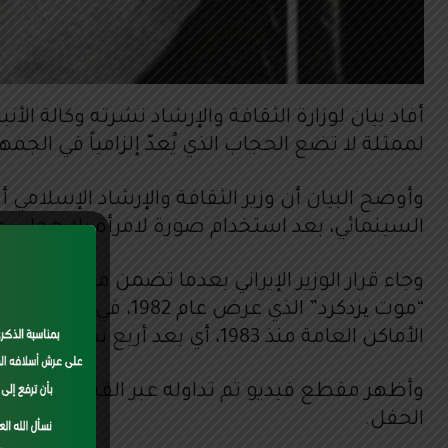
أفاد بيان لوزارة الثقافة والإرشاد نشرته وكالة الأ
لممثلة لا تضع الحجاب الذي يُعدّ إلزامياً في الجمه
وأوضح البيان أن وزير الثقافة والإرشاد الإسلامي 
السينمائي، بعد استخدام صورة لامرأة بلا حجاب 
وجاء قرار الوزير الإيراني بعدما تضمن ملصق دورة
“موت یزدكرد” الذي 
الأماكن العامة منذ 1983، أي بعد أربع سنوات من انتصار الثورة الإسلامية في عام 1979.
وأظهر مقطع فيديو تم تداوله عبر القنوات الموا
cess
الحفل.
h as
 may