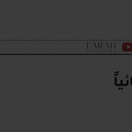
F
Y
A
T
R
اً
A
H
M
A