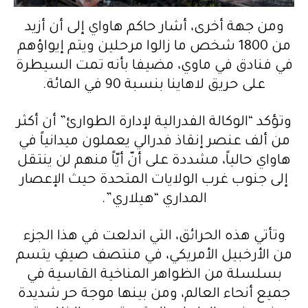
ومن جهة أخرى، أشار حاكم هاواي إلى أن أزيد
من 1800 شخص ما زالوا مرحلين ويتم إيواؤهم
في فنادق في ماوي، مضيفا بأنه تمت السيطرة
على حريق لاهاينا بنسبة 90 في المائة.
وتؤكد “الوكالة الفدرالية لإدارة الطوارئ” أن أكثر
من ألف عنصر إنقاذ فدرالي يعملون ميدانياً في
هاواي حالياً، مشددة على أنّ أيّاً منهم لن ينتقل
إلى جنوب غرب الولايات المتحدة حيث الإعصار
المداري “هيلاري”.
وتأتي هذه الحرائق، التي اندلعت في هذا الجزء
من الأرخبيل الأمريكي، في منتصف صيفٍ يتسم
بسلسلة من الظواهر المناخية القاسية في
جميع أنحاء العالم، ومن بينها موجة حر شديدة