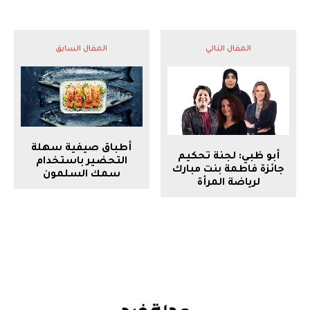
المقال التالي
المقال السابق
أطباق صيفية سهلة
أبو ظبي: لجنة تحكيم
التحضير باستخدام
جائزة فاطمة بنت مبارك
سمك السلمون
لرياضة المرأة