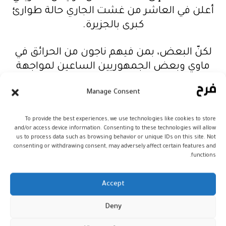
أعلن في العاشر من غشت الجاري حالة طوارئ
كبرى بالجزيرة.
لكنّ البعض، بمن فيهم ناجون من الحرائق في
ماوي وبعض الجمهوريين الساعين لمواجهة
بايدن في انتخابات العام المقبل الرئاسية،
Manage Consent
أشاروا إلى أنّ المساعدات الفدرالية غير كافية
وتفتقر إلى التنظيم.
To provide the best experiences, we use technologies like cookies to store
and/or access device information. Consenting to these technologies will allow
ويشير سكّان ماوي إلى أنّ عمليات العثور على
us to process data such as browsing behavior or unique IDs on this site. Not
consenting or withdrawing consent, may adversely affect certain features and
أحبائهم وتحديد هويات الجثث التي يتمّ انتشالها
functions.
تسير ببطء شديد، فيما أعلن وأعلن حاكم
هاواي جوش غرين الأحد أنّ أكثر من ألف
Accept
شخص ما زالوا في عداد المفقودين، مرجّحاً
وجود العديد من الأطفال بينهم.
Deny