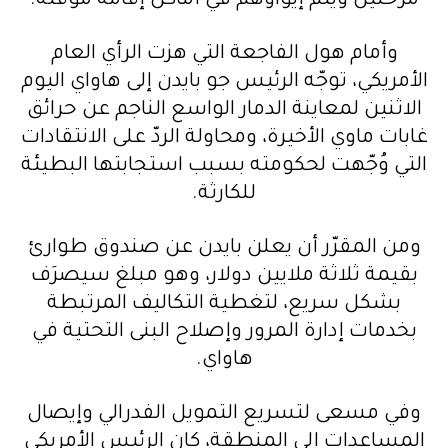
مرحلين ويتم إيواؤهم في أماكن إقامة مؤقتة.
وأمام هول الفاجعة التي هزت الرأي العام
الأمريكي، توجّه الرئيس جو بايدن إلى هاواي اليوم
الاثنين لمعاينة الدمار الواسع الناجم عن حرائق
غابات ماوي الأخيرة، ومحاولة الردّ على الانتقادات
التي وُجّهت لحكومته بسبب استجابتها البطيئة
للكارثة.
ومن المقرّر أن يعلن بايدن عن صندوق طوارئ
بقيمة ثلاثة ملايين دولار، وهو مبلغ سيصرَف
بشكل سريع، لتغطية التكاليف المرتبطة
بخدمات إدارة المرور وإصلاح البنى التحتية في
هاواي.
وفي مسعى لتسريع التمويل الفدرالي وإيصال
المساعدات إلى المنطقة، كان الرئيس الأمريكي