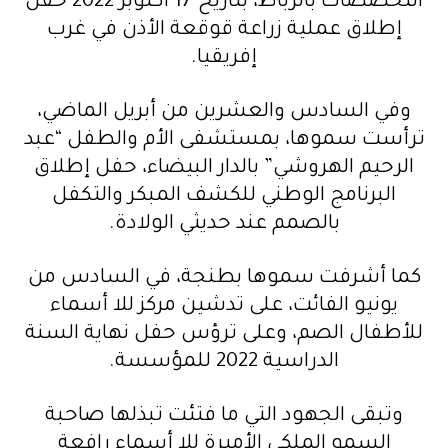
التخصصات بالرباط، بتاريخ 17 أكتوبر 2022 حفل
إطلاق عملية زراعة قوقعة الأذن في غرب
إفريقيا.
وفي السادس والعشرين من أبريل الماضي،
ترأست سموها، بمستشفى الأم والطفل “عبد
الرحيم الهروشي” بالدار البيضاء، حفل إطلاق
البرنامج الوطني للكشف المبكر والتكفل
بالصمم عند حديثي الولادة.
كما أشرفت سموها بطنجة، في السادس من
يونيو الفائت، على تدشين مركز للا أسماء
للأطفال الصم، وعلى ترؤس حفل نهاية السنة
الدراسية 2022 للمؤسسة.
وتبقى الجهود التي ما فتئت تبذلها صاحبة
السمو الملكي الأميرة للا أسماء رافعة