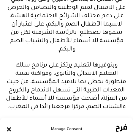
على الامتثال لقيم الوطنية والتضامن والحرص
على دعم مختلف الشرائح الاجتماعية الهشة،
لاسيما الأطفال الصم والبكم، على اعتبار أن
سموها تضطلع بالرئاسة الشرفية لكل من
مؤسسة للا أسماء للأطفال والشباب الصم
والبكم.
وبتوفيرها لتعليم يرتكز على برنامج سلك
التعليم الابتدائي والثانوي، ومواكبة تقنية
متطورة يحظى بها تلاميذ المؤسسة، من حيث
المعدات الطبية التي تسهل الاندماج والخروج
من العزلة، أضحت مؤسسة للا أسماء للأطفال
والشباب الصم، مركزا مرجعيا رائدا في المغرب.
ولم تتوان صاحبة السمو الملكي الأميرة للا
Manage Consent
أسماء في تقديم دعمها النوعي للمؤسسة، من