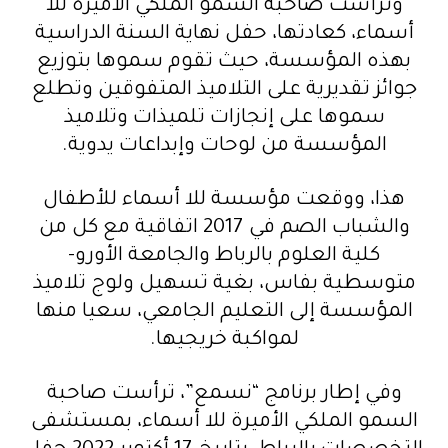
وترأست صاحبة السمو الملكي الأميرة للا
أسماء، كعادتها، حفل نهاية السنة الدراسية
بهذه المؤسسة، حيث تقوم سموها بتوزيع
جوائز تقديرية على التلاميذ المتفوقين وتطلع
سموها على إنجازات تلميذات وتلاميذ
المؤسسة من لوحات وإبداعات يدوية.
هذا، ووقعت مؤسسة للا أسماء للأطفال
والشباب الصم في 2017 اتفاقية مع كل من
كلية العلوم بالرباط والجامعة الأورو-
متوسطية بفاس، بغية تسهيل ولوج تلاميذ
المؤسسة إلى التعليم الجامعي، سعيا منها
لمواكبة خريجيها.
وفي إطار برنامج “نسمع”، ترأست صاحبة
السمو الملكي الأميرة للا أسماء، بمستشفى