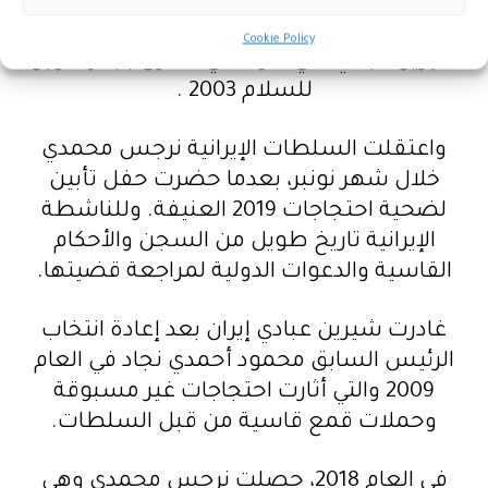
تعد نائبة رئيسة مركز المدافعين عن حقوق
الإنسان، المنظمة غير الحكومية التي ترأسها
Cookie Policy
شيرين عبادي التي فازت هي الأخرى بجائزة نوبل
للسلام 2003 .
واعتقلت السلطات الإيرانية نرجس محمدي
خلال شهر نونبر، بعدما حضرت حفل تأبين
لضحية احتجاجات 2019 العنيفة. وللناشطة
الإيرانية تاريخ طويل من السجن والأحكام
القاسية والدعوات الدولية لمراجعة قضيتها.
غادرت شيرين عبادي إيران بعد إعادة انتخاب
الرئيس السابق محمود أحمدي نجاد في العام
2009 والتي أثارت احتجاجات غير مسبوقة
وحملات قمع قاسية من قبل السلطات.
في العام 2018، حصلت نرجس محمدي وهي