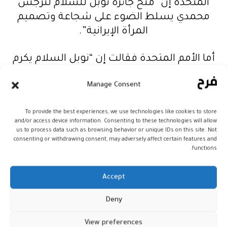
المتحدة إن “منح جائزة نوبل للسلام لنرجس
محمدي يسلط الضوء على شجاعة وتصميم
المرأة الإيرانية”.
أما الأمم المتحدة فقالت إن “نوبل السلام يكرم
شجاعة الإيرانيات وتصميمهن”.
Manage Consent
قبل سجنها، كانت نرجس محمدي نائب رئيس
To provide the best experiences, we use technologies like cookies to store
مركز المدافعين عن حقوق الإنسان المحظور
and/or access device information. Consenting to these technologies will allow
في إيران. كانت مقربة من الإيرانية شيرين عبادي
us to process data such as browsing behavior or unique IDs on this site. Not
consenting or withdrawing consent, may adversely affect certain features and
الحائزة على جائزة نوبل للسلام، والتي أسست
functions.
المركز.
Accept
وتعتبر نرجس من أبرز الناشطات الإيرانيات في
مجال حقوق الإنسان، وهي تدافع عن حقوق
Deny
النساء ومن مناصري إلغاء عقوبة الإعدام. كما
View preferences