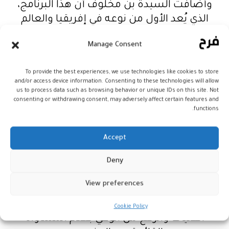
وأضافت السيدة بن مخلوف أن هذا البرنامج،
الذي يُعد الأول من نوعه في إفريقيا والعالم
العربي، يؤكد التزام تكنوبارك بتعزيز المساواة
Manage Consent
بين الجنسين وقدرة النساء على التكيف
وتمكينهن وإدماجهن في النسيج الاقتصادي
To provide the best experiences, we use technologies like cookies to store
المغربي، كما أنه دليل على الرغبة المشتركة
and/or access device information. Consenting to these technologies will allow
لتكنوبارك ؛و “MentorCloud” و “Voyaj”، لدعم
us to process data such as browsing behavior or unique IDs on this site. Not
consenting or withdrawing consent, may adversely affect certain features and
المسار المهني للنساء في المغرب وعبر العالم
functions.
عبر التوجيه.
Accept
من جانبه، قال المؤسس والمدير العام
لمجموعة “MentorCloud”، رافي غوندلابالي، إن
Deny
هذا الحدث يُقام قبل يوم واحد من اليوم العالمي
View preferences
للفتاة، الذي يُحتفل به في 11 أكتوبر من كل سنة
بغرض دعم خلق المزيد من الفرص لفائدة
Cookie Policy
الفتيات والرفع من الوعي بعدم المساواة