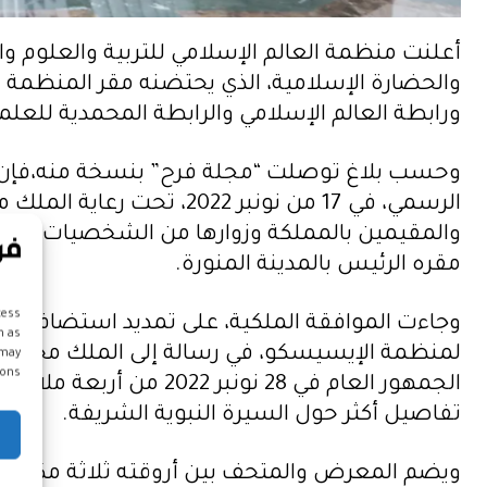
أعلنت منظمة العالم الإسلامي للتربية والعلوم 
والحضارة الإسلامية، الذي يحتضنه مقر المنظمة في
ورابطة العالم الإسلامي والرابطة المحمدية للعلم
وحسب بلاغ توصلت “مجلة فرح” بنسخة منه،فإن ال
الرسمي، في 17 من نونبر
والمقيمين بالمملكة وزوارها من الشخصيات الدولي
مقره الرئيس بالمدينة المنورة.
cess
وجاءت الموافقة الملكية، على تمديد استضافة الم
h as
لمنظمة الإيسيسكو، في رسالة إلى الملك محمد الس
 may
ons.
الجمهور العام في 28 نو
تفاصيل أكثر حول السيرة النبوية الشريفة.
ويضم المعرض والمتحف بين أروقته ثلاثة مكونات ر