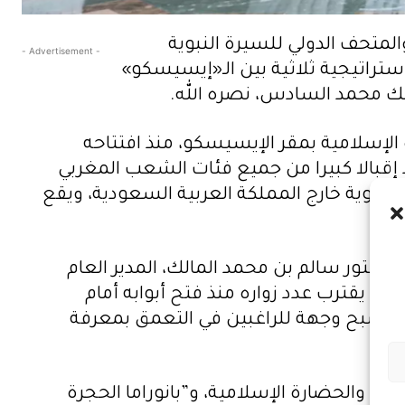
لمتحف الدولي للسيرة النبوية
- Advertisement -
ستراتيجية ثلاثية بين الـ«إيسيسكو»
ملك محمد السادس، نصره الله.
إسلامية بمقر الإيسيسكو، منذ افتتاحه
حسن، يشهد إقبالا كبيرا من جميع فئات الشعب المغربي
نبوية خارج المملكة العربية السعودية، ويقع
دكتور سالم بن محمد المالك، المدير العام
ي يقترب عدد زواره منذ فتح أبوابه أمام
أخرى، مؤكدين أنه أصبح وجهة للراغبين في التعمق بمعرفة
ة والحضارة الإسلامية، و”بانوراما الحجرة