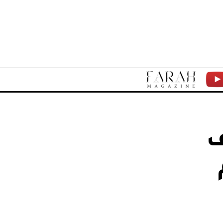
F
Y
A
T
R
ف
A
H
M
A