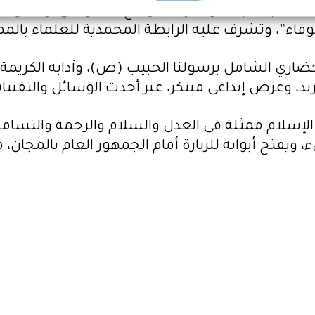
يات ثلاثية الأبعاد وتقنيات الواقع الافتراضي، وتش
لوفاء”، وتشرف عليه الرابطة المحمدية للعلماء بالمم
الحضاري الشامل برسولنا الحبيب (ص)، وآدابه الكريم
يد، وعرض إبداعي مبتكر، عبر أحدث الوسائل والتقنيا
الإسلام ممثلة في العدل والسلام والرحمة والتسامح و
ء، ويفتح أبوابه للزيارة أمام الجمهور العام بالمجا