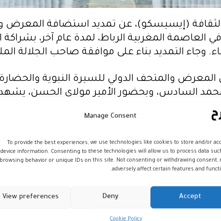
والثقافة (إيسيسكو)، عن تمديد استضافة المعرض وا
 العاصمة المغربية الرباط، لمدة عام آخر، بشراكة ا
اء. وجاء التمديد بناء على موافقة صاحب الجلالة ال
معرض والمتحف الدولي للسيرة النبوية والحضارة ال
 2022، تحت رعاية الملك محمد السادس، وبحضور الأمير مولاي ال
ة والسياح، وهو النسخة الأولى من معارض السيرة ال
Manage Consent
To provide the best experiences, we use technologies like cookies to store and/or ac
عرض والمتحف بالرباط، استجابة للطلب الذي رفعه ال
device information. Consenting to these technologies will allow us to process data suc
ادس، نظرا لتواصل الإقبال الكبير على المعرض، الذ
browsing behavior or unique IDs on this site. Not consenting or withdrawing consent,
adversely affect certain features and functi
نبر 2022 من أربعة ملايين زائر، ومطالبة الزوار باستمراره لفترة 
View preferences
Deny
Accept
ئيسية، هي: “المعرض والمتحف الدولي للسيرة النبوي
Cookie Policy