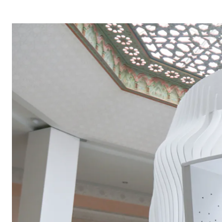
G
A
Z
I
N
E