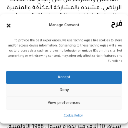
الفاعلين والشركاء من أجل إنجاح هذا الحدث
الرياضي، مشيدة بالمشاركة المكثفة والمتميزة
لنساء الداخلة في هذا الحدث وإقبالهن على
المشاركة في مثل هذه الأحداث الرياضية.
Manage Consent
وبعد أن أعربت نزهة بدوان عن سعادتها لنجاح
To provide the best experiences, we use technologies like cookies to store
and/or access device information. Consenting to these technologies will allow
هذا الحدث الرياضي الذي أصبح ذو طابع وطني،
us to process data such as browsing behavior or unique IDs on this site. Not
ذكرت البطلة المغربية السابقة بتنظيم بداية
consenting or withdrawing consent, may adversely affect certain features and
functions.
الأسبوع الماضي قافلة رياضية تضمنت
أنشطة رياضية وترفيهية، بالإضافة إلى الألعاب
Accept
التقليدية، على مستوى الكركرات وجماعة بئر
كندوز التابعة لإقليم أوسرد.
Deny
وتزامنا مع هذا الحدث الرياضي، كرمت الجهة
View preferences
المنظمة للسباق أبطالا وطنيين سابقين على
Cookie Policy
غرار مولاي إبراهيم بوطيب، البطل الأولمبي في
سباق 10 آلاف متر بدورة سيول 1988 الأولمبية،