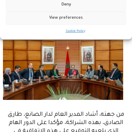
مؤكدة على تجديد التزام الوزارة بالعمل على
Deny
الجوانب الأساسية لتطوير الصادرات، بما في
View preferences
ذلك الترويج الدولي وتعزيز تنافسية فاعلي
الصناعة التقليدية.
Cookie Policy
من جهته، أشاد المدير العام لدار الصانع، طارق
الصادق، بهذه الشراكة، مؤكدا على الدور الهام
الذي يلعبه التوقيع على هذه الاتفاقية في