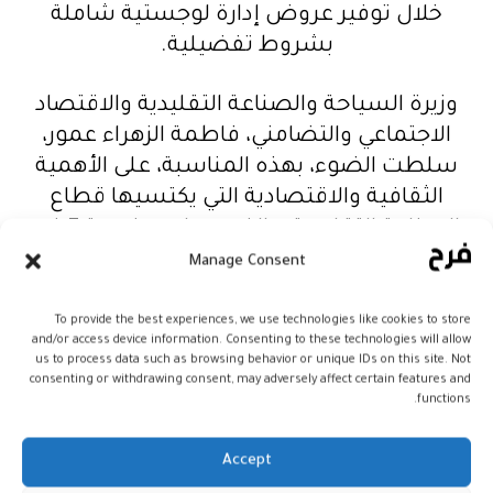
خلال توفير عروض إدارة لوجستية شاملة
بشروط تفضيلية.
وزيرة السياحة والصناعة التقليدية والاقتصاد
الاجتماعي والتضامني، فاطمة الزهراء عمور،
سلطت الضوء، بهذه المناسبة، على الأهمية
الثقافية والاقتصادية التي يكتسيها قطاع
الصناعة التقليدية، والذي يساهم بنسبة 7 في
المئة من الناتج الداخلي الخام ويوظف 2,4
Manage Consent
مليون شخص (حوالي 22 في المئة من الساكنة
النشيطة).
To provide the best experiences, we use technologies like cookies to store
and/or access device information. Consenting to these technologies will allow
us to process data such as browsing behavior or unique IDs on this site. Not
وأشارت إلى أن صادرات الصناعة التقليدية
consenting or withdrawing consent, may adversely affect certain features and
functions.
بلغت إلى رقم قياسي يناهز المليار درهم سنة
2022، وحافظت على هذه الوتيرة في 2023، بنمو
Accept
بلغ نسبة 8 في المئة مقارنة بسنة 2022،