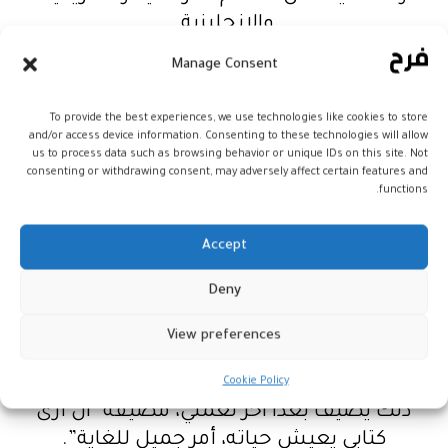
والانجليزية.
Manage Consent
من جهة أخرى، أعربت السليماني عن سعادتها
لكونها ستتمكن من مشاهدة أفلام مختلفة
To provide the best experiences, we use technologies like cookies to store
تسلط الضوء على جودة عمل المخرجين
and/or access device information. Consenting to these technologies will allow
us to process data such as browsing behavior or unique IDs on this site. Not
ورؤيتهم الفريدة فيما يتعلق بمواضيع متنوعة،
consenting or withdrawing consent, may adversely affect certain features and
باعتبارها كاتبة وعضوا في لجنة تحكيم هذه
functions.
الدورة من المهرجان الدولي للفيلم بمراكش،
Accept
وتعليقا على اقتباس روايتها “أغنية هادئة” في
Deny
السينما، أكدت السليماني أنها كانت تجربة
غريبة جدا، “لأنك في الوقت الذي تشاهد قصتك
View preferences
على الشاشة، تجد أنها لم تعد ملكا لك، حيث
وظفها شخص آخر، واختار لها ممثلين وديكورا.
Cookie Policy
ذلك يضيف بعدا آخر لعملي، مضيفة “ان أرى
كتابي يعيش حياته، أمر جميل للغاية”.