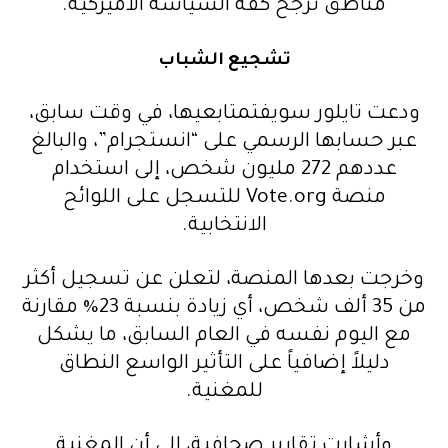
مناطق ترجح كفة السياسة الأميركية.
تشجيع الشباب
ودعت تايلور سويفتمتابعيها، في وقت سابق،
عبر حسابها الرسمي على “انستجرام”، والبالغ
عددهم 272 مليون شخص، إلى استخدام
منصة Vote.org للتسجل على اللوائح
الانتخابية.
وخرجت بعدها المنصة، لتعلن عن تسجيل أكثر
من 35 ألف شخص، أي زيادة بنسبة 23% مقارنة
مع اليوم نفسه في العام السابق، ما يشكل
دليلاً إضافياً على التأثير الواسع النطاق
للمغنية.
وأشارت تقارير صحافية، إلى أن المغنية