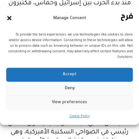
منذ بدء الحرب بين إسرائيل وحماس، فكثيرون
ينتقدون الدعم الكبير الذي تقدمه إدارة بايدن
Manage Consent
لحليفها الإسرائيلي.
To provide the best experiences, we use technologies like cookies to store
وأشار إلى استطلاع آخر للرأي، نشره معهد
and/or access device information. Consenting to these technologies will allow
هارفرد، مطلع دجنبر الجاري، عن تراجع الشباب
us to process data such as browsing behavior or unique IDs on this site. Not
consenting or withdrawing consent, may adversely affect certain features and
الذين يعتزمون المشاركة في العملية الانتخابية،
functions.
فقد بلغت نسبتهم 49% مقابل 57% في خريف
2019.
Accept
واعتبر ماثيو هاريس، أن “تايلور سويفت
Deny
ستكون صاحبة التأثير الأكبر، في الانتخابات
View preferences
الرئاسية المقبلة، وستكون قادرة على تعبئة
الناس وتشجيعهم على التسجيل للتصويت”،
Cookie Policy
مضيفا أن محبي نجمة البوب، يعيشون بشكل
رئيسي في الضواحي السكنية الأميركية، وهي