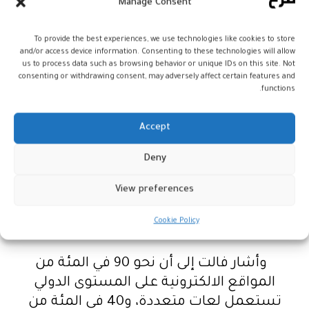
Manage Consent
على الصعيد الدولي في مجال التدبير العقلاني
لمسألة التعدد اللغوي والثقافي، مذكرا
To provide the best experiences, we use technologies like cookies to store
بالمجهودات التي يبذلها المعهد الملكي للثقافة
and/or access device information. Consenting to these technologies will allow
us to process data such as browsing behavior or unique IDs on this site. Not
الأمازيغية من أجل النهوض بالثقافة واللغة
consenting or withdrawing consent, may adversely affect certain features and
functions.
الأمازيغيتين.
Accept
من جانبه، أبرز مدير مكتب اليونسكو بالرباط
الخاص بالمغرب الكبير، ايريك فالت، أن منظمة
Deny
اليونسكو دأبت على المشاركة في العديد من
التظاهرات المحتفلة باليوم الدولي للغة الأم
View preferences
بهدف دعم تعليمها في المؤسسات التعليمية
Cookie Policy
عبر العالم.
وأشار فالت إلى أن نحو 90 في المئة من
المواقع الالكترونية على المستوى الدولي
تستعمل لعات متعددة، و40 في المئة من