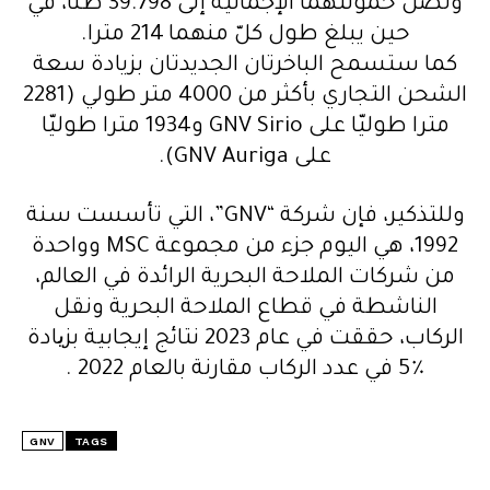
وتصل حمولتهما الإجمالية إلى 39.798 طنّا، في
حين يبلغ طول كلّ منهما 214 مترا.
كما ستسمح الباخرتان الجديدتان بزيادة سعة
الشحن التجاري بأكثر من 4000 متر طولي (2281
مترا طوليّا على GNV Sirio و1934 مترا طوليّا
على GNV Auriga).
وللتذكير، فإن شركة “GNV”، التي تأسست سنة
1992، هي اليوم جزء من مجموعة MSC وواحدة
من شركات الملاحة البحرية الرائدة في العالم،
الناشطة في قطاع الملاحة البحرية ونقل
الركاب، حققت في عام 2023 نتائج إيجابية بزیادة
٪5 في عدد الركاب مقارنة بالعام 2022 .
GNV
TAGS