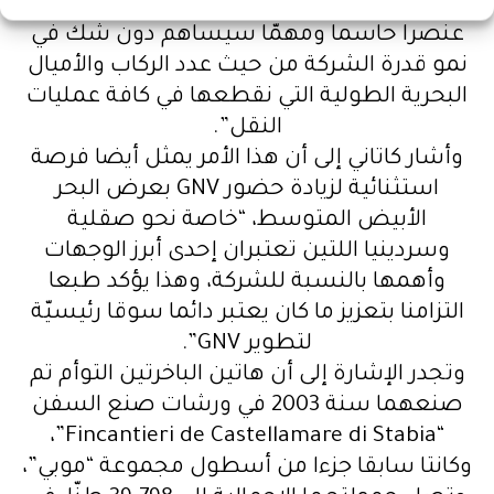
الباخرتين الجديدتين إلى أسطول الشركة يعد
عنصرا حاسما ومهمّا سيساهم دون شك في
نمو قدرة الشركة من حيث عدد الركاب والأميال
البحرية الطولية التي نقطعها في كافة عمليات
النقل”.
وأشار كاتاني إلى أن هذا الأمر يمثل أيضا فرصة
استثنائية لزيادة حضور GNV بعرض البحر
الأبيض المتوسط، “خاصة نحو صقلية
وسردينيا اللتين تعتبران إحدى أبرز الوجهات
وأهمها بالنسبة للشركة، وهذا يؤكد طبعا
التزامنا بتعزيز ما كان يعتبر دائما سوقا رئيسيّة
لتطوير GNV”.
وتجدر الإشارة إلى أن هاتين الباخرتين التوأم تم
صنعهما سنة 2003 في ورشات صنع السفن
“Fincantieri de Castellamare di Stabia”،
وكانتا سابقا جزءا من أسطول مجموعة “موبي”،