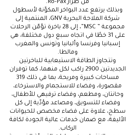
من طراز Ro-Pax.
وبذلك يرتفع عدد البواخر المكوّنة لأسطول
شركة الملاحة البحرية GNV، المنتمية إلى
مجموعة ” MSC”، إلى 28 باخرة تؤمّن الرحلات
على 31 خطًا في اتجاه سبع دول مختلفة، هي
إسبانيا وفرنسا وألبانيا وتونس والمغرب
ومالطا.
وتتجاوز الطاقة الاستيعابية للباخرتين
الجديدتين 2900 راكب لكل منهما، كما توفران
مساحات كبيرة ومريحة، بما في ذلك 319
مقصورة، وفضاء للاستجمام والاسترخاء،
وحانتان، ومطعم، وفضاء ترفيهي للأطفال،
وفضاء للتسويق، ومصاعد مؤدّية إلى كل
سطح، علاوة على فضاء مخصص للحيوانات
الأليفة، مع ضمان خدمات عالية الجودة لكافة
الركاب.