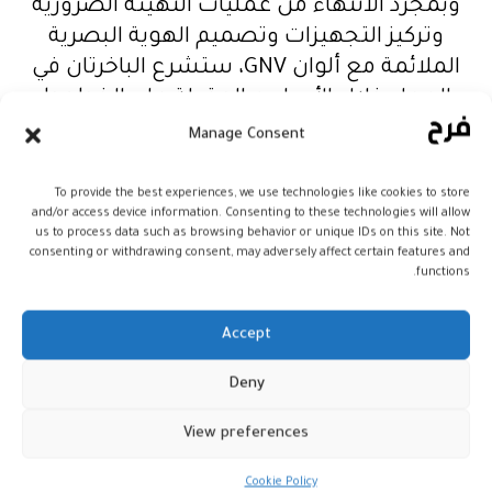
وبمجرد الانتهاء من عمليات التهيئة الضرورية
وتركيز التجهيزات وتصميم الهوية البصرية
الملائمة مع ألوان GNV، ستشرع الباخرتان في
العمل خلال الأسابيع المقبلة على الخطوط
الإيطالية للشركة، حيث ستبحر باخرة GNV Sirio
Manage Consent
ابتداء من 20 مارس الجاري إلى صقلية على خط
جنوة- باليرمو- جنوة، فيما ستبحر GNV Auriga
To provide the best experiences, we use technologies like cookies to store
and/or access device information. Consenting to these technologies will allow
انطلاقا من 28 مارس الجاري، نحو سردينيا على
us to process data such as browsing behavior or unique IDs on this site. Not
خط جنوة -بورتو توريس- جنوة.
consenting or withdrawing consent, may adversely affect certain features and
functions.
وبخصوص وجهة المغرب، فسيتم أيضا إعادة
Accept
فتح خط ألميريا- الناظور في شهر يونيو
المقبل، ليتزامن مع عملية مرحبا 2024، وقد
Deny
فتحت الحجوزات فعلياً على هذا الخط.
وفي هذا السياق، اعتبر الرئيس والمدير العام
View preferences
لشركة GNV، ماتيو كاتاني، أن “انضمام هاتين
Cookie Policy