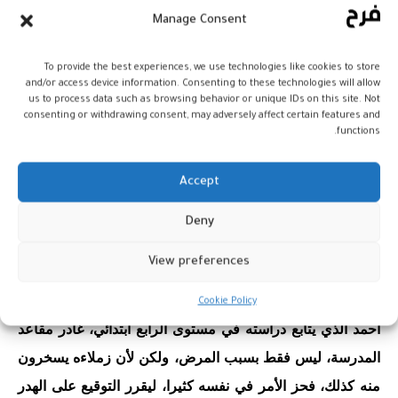
Manage Consent
مليون سنتيم مصاريف ترويض لمدة ستة أشهر، في حالة قدر له
إجراء عملية جراحية عاجلة جدا بباريس، يكون من أهدافها إيقاف
To provide the best experiences, we use technologies like cookies to store
نصف دماغه عن القيام بمهامه كحل صحي وحيد
.
and/or access device information. Consenting to these technologies will allow
us to process data such as browsing behavior or unique IDs on this site. Not
consenting or withdrawing consent, may adversely affect certain features and
functions.
ورغم مجهودات والدي أحمد وتضحيات أفراد عائلته فإن جميع
الإمكانات المتوفرة لديهم جميعا تم استنفاذها، والعملية الجراحية
Accept
المتاحة في فرنسا تتطلب الكثير من المصاريف المادية، لهذا فإن
أسرة أحمد بوليف توجه هذا النداء للمحسنين الراغبين في
Deny
المتاجرة مع الله تعالى بأن ينقذوا هذا الطفل بمساعدته ماديا
View preferences
على إجراء العملية، أو توفير السكن له في باريس
.
Cookie Policy
أحمد الذي يتابع دراسته في مستوى الرابع ابتدائي، غادر مقاعد
المدرسة، ليس فقط بسبب المرض، ولكن لأن زملاءه يسخرون
منه كذلك، فحز الأمر في نفسه كثيرا، ليقرر التوقيع على الهدر