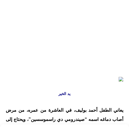
يد الخير
يعاني الطفل أحمد بوليف، في العاشرة من عمره، من مرض
أصاب دماغه اسمه
“صيندرومي دي راسموسسين”، ويحتاج إلى
تدخل جراحي باهظ التكليف (50 مليون سنتيم) إضافة إلى 60