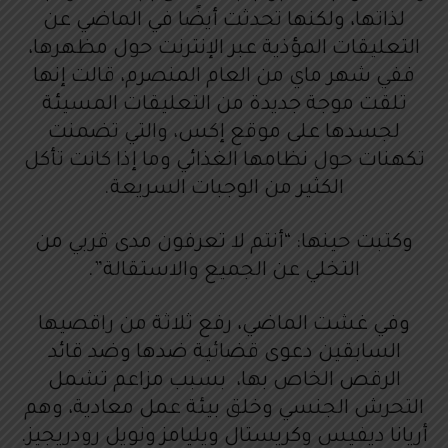
لذاتها، ولكنها تحدثت أيضًا في الماضي عن
التعليقات المؤذية عبر الإنترنت حول مظهرها،
ففي شهر ماي من العام المنصرم، قالت إنها
تلقت موجة جديدة من التعليقات المسيئة
لجسدها على موقع إكس، والتي تضمنت
تكهنات حول نظامها الغذائي وما إذا كانت تأكل
الكثير من الوجبات السريعة.
وكتبت حينها: “أنتم لا تعرفون مدى قربي من
التخلي عن الجميع والاستقالة”.
وفي غشت الماضي، رفع ثلاثة من راقصيها
السابقين دعوى قضائية ضدها وضد قائد
الرقص الخاص بها، بسبب مزاعم تشمل
التحرش الجنسي وخلق بيئة عمل معادية، وهم
أريانا ديفيس وكريستال ويليامز ونويل رودريجيز.