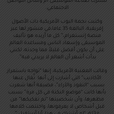
ستترك صناعة الموسيقى أم وسائل التواصل
الاجتماعي.
وكتبت نجمة البوب الأمريكية ذات الأصول
إفريقية، البالغة 35 عاما،في منشور لها عبر
منصة إنستغرام،” كل ما أريده هو تأليف
الموسيقى وإسعاد الناس ومساعدة العالم
على أن يكون أفضل قليلاً مما وجدته، لكنني
بدأت أشعر أن العالم لا يريدني فيه”.
وقالت المغنية الأمريكية، إنها “تواجه باستمرار
الأكاذيب” التي أشارت إلى أنها تُقال عنها
بسبب “النفوذ والآراء”، مضيفة أنها شعرت
بأنها كانت “موضع النكتة في كل مرة” بسبب
مظهرها، وأن شخصيتها “تم تفكيكها” من
قبل أشخاص لا يعرفونها، واختتمت كلامها
قائلة: “لم أشترك في هذا، أنا أستقيل.”