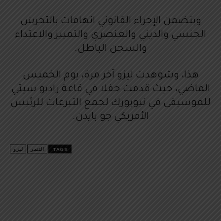
ويتضمن الإجراء القانوني اتهامات بالتحرش
الجنسي والديني والعنصري والتمييز والاعتداء
والسجن الباطل.
هذا، وشوهدت ليزو آخر مرة، يوم الخميس
الماضي، حيث قدمت حفلا في قاعة راديو سيتي
للموسيقى في نيويورك لجمع التبرعات للرئيس
الأمريكي جو بايدن.
TAGS
التنمر
ليزو