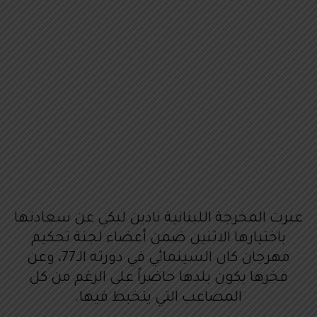
عبرت المخرجة اللبنانية نادين لبكي عن سعادتها
باختيارها الاثنين ضمن أعضاء لجنة تحكيم
مهرجان كان السينمائي في دورته الـ77، وعن
فخرها بكون بلدها حاضراً على الرغم من كل
المصاعب التي يتخبط فيها.