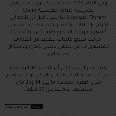
وفي العام 1998، حضرت لبكي ورشة للتمثيل
بمدرسة الدراما الفرنسية Cours
Florent الموجودة بباريس، قبل أن تتجه الى
إخراج الإعلانات والفيديو كليب، حيث كانت من
أشهر مخرجات الفيديو كليب العربيات، حيث
أخرجت فيديو كليبات للعديد من الفنانات
المشهورات من بينهن نانسي عجرم وباسكال
مشعلاني.
كما تجدر الإشارة إلى أن المسابقة الرسمية
على السعفة الذهبية خلال المهرجان الذي يقام
خلال الفترة الممتدة ما بين 14 و25 ماي،
ستشهد تنافسا بين 22 فيلماً.
TAGS
كان
نادين لبكي