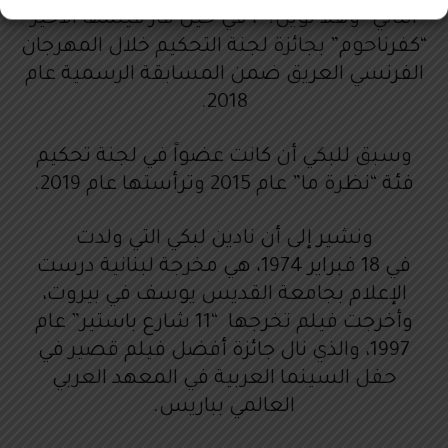
الثاني “وهلأ لوين؟”، في حين فاز فيلمها الأخير
“كفرناحوم” بجائزة لجنة التحكيم خلال المهرجان
الفرنسي العريق ضمن المسابقة الرسمية عام
2018.
وسبق للبكي أن كانت عضواً في لجنة تحكيم
فئة “نظرة ما” عام 2015 وترأستها عام 2019.
ونشير إلى أن نادين لبكي التي ولدت
في 18 فبراير 1974، هي مخرجة لبنانية درست
الإعلام بجامعة القديس يوسف في بيروت،
وأخرجت فيلم تخرجها “11 شارع باستير” عام
1997، والذي نال جائزة أفضل فيلم قصير في
حفل السينما العربية في المعهد العربي
العالمي بباريس.