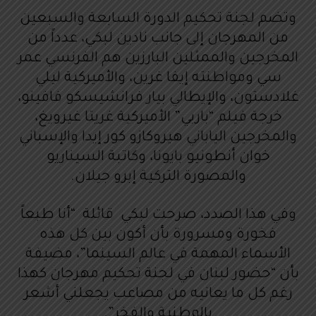
وتضم لجنة تحكيم الدورة السابعة والسبعين
من المهرجان إلى جانب نادين لبكي، عدداً من
المخرجين والممثلين البارزين هم الفرنسي عمر
سي ومواطنته إيفا غرين، والأميركية ليلي
غلادستون، والإيطالي بيار فرانشيسكو فافينو،
خرجة فيلم “باربي” الأميركية غريتا غيرويغ،
والمخرجين الياباني هيروكازو كور إيدا والإسباني
خوان أنطونيو بايونا، وكاتبة السيناريو
والمصورة التركية إبرو جيلان.
وفي هذا الصدد، صرحت لبكي قائلة “أنا طبعاً
فخورة ومسرورة بأن أكون بين كل هذه
الأسماء المهمة في عالم السينما”، مضيفة
بأن “حضور لبنان في لجنة تحكيم مهرجان كهذا
رغم كل ما يعانيه من مصاعب يجعلني أشعر
بالوطنية والفخر”.