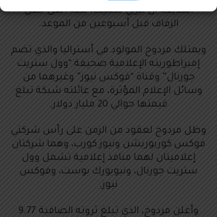
المذيعة آن ليزلي سميث، لكنّه ألغى حفل
الزفاف قبل أسبوعين من الموعد.
ويمتلك مردوخ المولود في أستراليا والذي تضم
إمبراطوريته الإعلامية صحيفة “وول ستريت
جورنال” وقناة “فوكس نيوز” وغيرهما من
وسائل الإعلام المؤثرة، مع عائلته شبكة تبلغ
قيمتها حوالي 20 مليار دولار.
وظل مردوخ لعقود من الزمن على رأس شركتي
فوكس كوربوريشن ونيوز كورب، وهما شركتان
إعلاميتان لهما منافذ إعلامية تشمل وول
ستريت جورنال، ونيويورك بوست، وفوكس
نيوز.
وأعلن مردوخ، الذي تبلغ ثروته الصافية 9.77