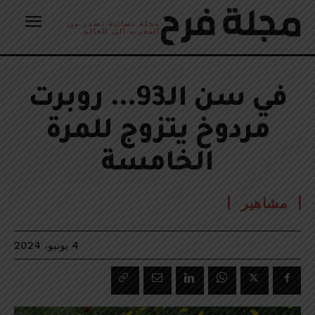
مجلة نسائية تصدر من
المغرب الى العالم
في سن الـ93… روبرت
مردوخ يتزوج للمرة
الخامسة
مشاهير
4 يونيو، 2024