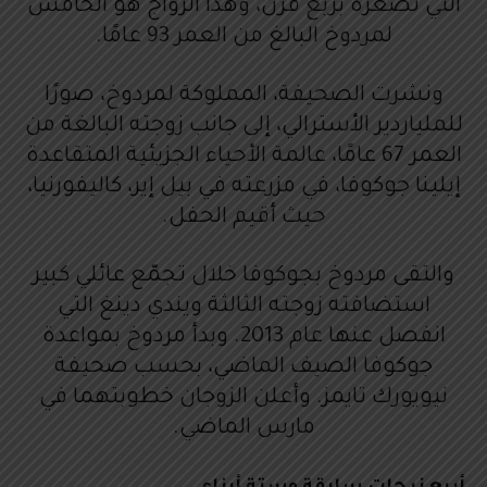
التي تصغره بربع قرن، وهذا الزواج هو الخامس
لمردوخ البالغ من العمر 93 عامًا.
ونشرت الصحيفة، المملوكة لمردوخ، صورًا
للملياردير الأسترالي، إلى جانب زوجته البالغة من
العمر 67 عامًا، عالمة الأحياء الجزيئية المتقاعدة
إيلينا جوكوفا، في مزرعته في بيل إير، كاليفورنيا،
حيث أقيم الحفل.
والتقى مردوخ بجوكوفا خلال تجمّع عائلي كبير
استضافته زوجته الثالثة ويندي دينغ التي
انفصل عنها عام 2013. وبدأ مردوخ بمواعدة
جوكوفا الصيف الماضي، بحسب صحيفة
نيويورك تايمز. وأعلن الزوجان خطوبتهما في
مارس الماضي.