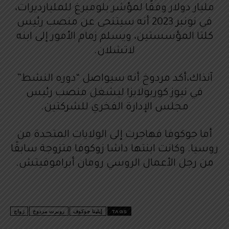
مليار دولار وفقًا لمؤشر بلومبرغ للمليارديرات،
في نونبر 2023 أنه سيتنحى عن منصب رئيس
كلتا المؤسستين، ويسلم زمام الأمور إلى ابنه
لاتشلان.
آنذاك،أكد مردوخ أنه سيواصل “دوره النشط”
في نيوز كوربولايزا ليشغل منصب رئيس
مجلس الإدارة الفخري للشركتين.
أما جوكوفا فهاجرت إلى الولايات المتحدة من
روسيا. وكانت ابنتها داشا زوكوفا متزوجة سابقًا
من رجل الأعمال الروسي رومان أبراموفيتش.
روبرت مردوخ
TAGS
إيلينا جوكوف
روبرت مردوخ
زواج