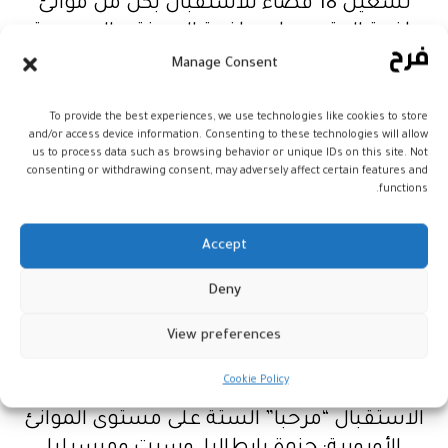
تشغيل 18 فضاء للاستقبال بكل من موانئ
طنجة المتوسط، وطنجة المدينة، والحسيمة،
والناظور، وبمطارات الدار البيضاء محمد
Manage Consent
الخامس، والرباط سلا، ووجدة أنجاد، والناظور
العروي، وأكادير المسيرة، وفاس سايس،
To provide the best experiences, we use technologies like cookies to store
and/or access device information. Consenting to these technologies will allow
ومراكش المنارة، وطنجة ابن بطوطة، وبباحات
us to process data such as browsing behavior or unique IDs on this site. Not
الاستراحة طنجة المتوسط، والجبهة، وتازاغين،
consenting or withdrawing consent, may adversely affect certain features and
functions.
وسمير المضيق، وكذلك بمعابر باب سبتة وباب
مليلية.
Accept
كما قامت المؤسسة بفتح أربعة وعشرين
Deny
(24) فضاء للاستقبال “مرحبا”، تقدم من خلالها
View preferences
خدمات المساعدة الاجتماعية والرعاية الطبية.
Cookie Policy
أما خارج التراب الوطني، فتتواجد مراكز
الاستقبال “مرحبا” الستة على مستوى الموانئ